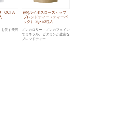
OUT OCHA
(軽)ルイボスローズヒップ
入
ブレンドティー（ティーパ
ック） 2g×50包入
りを促す美容
ノンカロリー・ノンカフェイン
でミネラル、ビタミンが豊富な
ブレンドティー