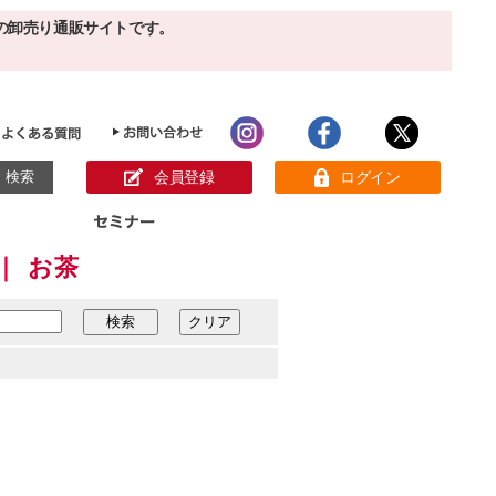
の卸売り通販サイトです。
会員登録
ログイン
｜ お茶
目的別ホームケア
ン様の声
パック
クリーム
ベーシックスキンケア
美白
敏感肌
アンチエイジング
肌別美容原液
スペシャルケア
アロマオイル
オーガニック
ヘア＆ボディケア
メイク品
健康食品
サンプル