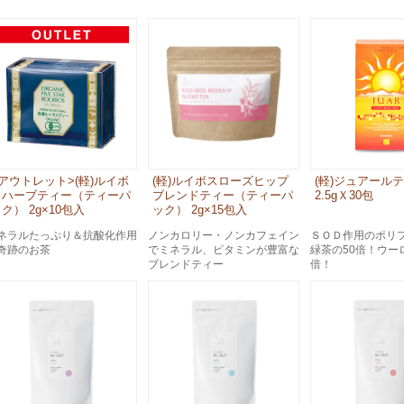
スペシャルケア
メイク
トライアルセット
アウトレット>(軽)ルイボ
(軽)ルイボスローズヒップ
(軽)ジュアールテ
スハーブティー（ティーパ
ブレンドティー（ティーパ
2.5gＸ30包
ク） 2g×10包入
ック） 2g×15包入
ネラルたっぷり＆抗酸化作用
ノンカロリー・ノンカフェイン
ＳＯＤ作用のポリ
奇跡のお茶
でミネラル、ビタミンが豊富な
緑茶の50倍！ウー
ブレンドティー
倍！