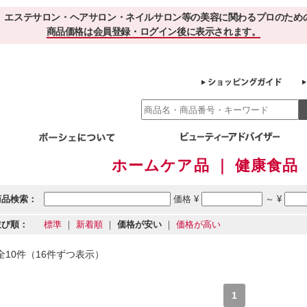
、エステサロン・ヘアサロン・ネイルサロン等の美容に関わるプロのため
商品価格は会員登録・ログイン後に表示されます。
ホームケア品 ｜ 健康食品 
別エステ商材
ホームケア
EBでお得＆便利
ゲル化粧品のこだわり
ご利用サロ
スキンケア
商品検索：
価格 ¥
～ ¥
エイジング
クレンジング・角質除去
化粧水
美容液
並び順：
標準
｜
新着順
｜
価格が安い
｜
価格が高い
ヘアケア＆ボディケア
・保湿
その他
ヘアケア
ボディケア
全10件（16件ずつ表示）
健康食品
サプリメント
ドリンク
スムージー
お茶
1
その他