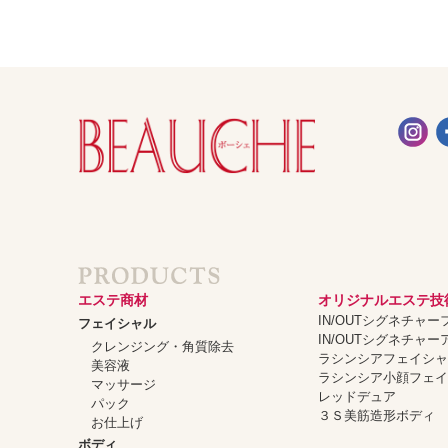
エステ商材
オリジナルエステ技
IN/OUTシグネチャ
フェイシャル
IN/OUTシグネチャ
クレンジング・角質除去
ラシンシアフェイシ
美容液
ラシンシア小顔フェ
マッサージ
レッドデュア
パック
３Ｓ美筋造形ボディ
お仕上げ
ボディ