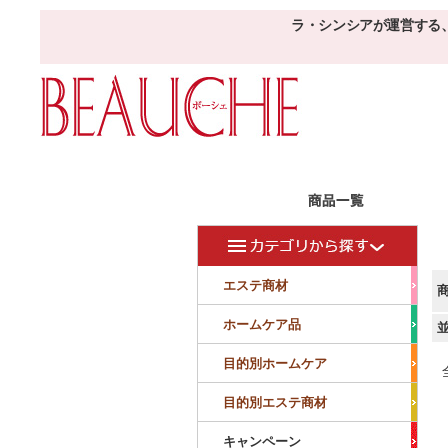
ラ・シンシアが運営する
エステ商材
目的
ボーシェW
フェイシャル
フェイシャル
エステ商材
クレンジング・角質除去
美容液
美白
小顔・痩顔
ホームケア品
マッサージ
パック
仕上げ
ニキビケア
敏感
目的別ホームケア
ボディ
ボディ
ボディ
ボディメイキング
目的別エステ商材
サロンアイテム
サンプル
キャンペーン
美容機器
消耗品
サンプル