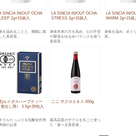
A SINCIA IN/OUT OCHA
LA SINCIA IN/OUT OCHA
LA SINCIA IN/
LEEP 2g×15袋入
STRESS 2g×15袋入
WARM 2g×15袋
体を温めることと、睡眠に着
身体本来の力を高め、心の不安
身体を温め、めぐ
した美容茶。
や緊張をゆるめバランスを保つ
茶。
美容茶。
(軽)ルイボスハーブティー
ニニ ザクロエキス 650g
煮出し用） 3.5g×30包入
ネラルたっぷり＆抗酸化作用
最高品質のザクロを丸ごと使っ
奇跡のお茶
た「食べる美容液」