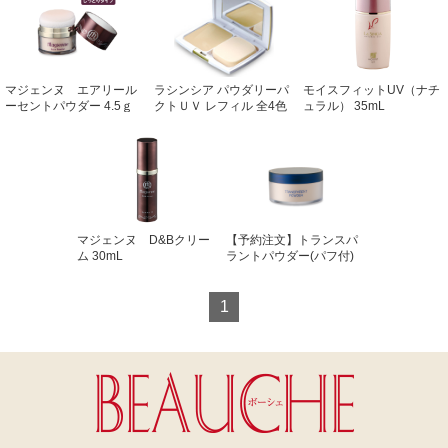
マジェンヌ エアリール
ラシンシア パウダリーパ
モイスフィットUV（ナチ
ーセントパウダー 4.5ｇ
クトＵＶ レフィル 全4色
ュラル） 35mL
11g
マジェンヌ D&Bクリー
【予約注文】トランスパ
ム 30mL
ラントパウダー(パフ付)
30g
1