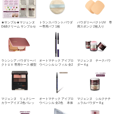
★サンプル★マジェンヌ
トランスパラントパウダ
パウダリーパクトUV 専
D&Bクリーム サンプルセ
ー専用パフ 1枚
用スポンジ 2枚入り
ット 1mL×4色ｾｯﾄ
ラシンシア パウダリーパ
オートマチック アイブロ
マジェンヌ チークパウ
クトＵＶ 専用ケース 横型
ウペンシル レフィル 全2
ダー 4ｇ
ミラー・スポンジ付
色 替芯×２個
マジェンヌ リュクシー
オートマチック アイブロ
マジェンヌ シルクナチ
カラーアイズ 2色パレッ
ウペンシル 全2色 本体
ュラルパウダー 8ｇ
ト
(芯付)＋替芯