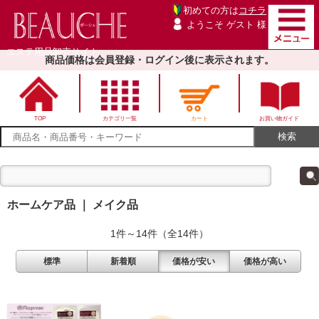
初めての方は
コチラ
ようこそ ゲスト 様
エステ用品卸売サイト
商品価格は会員登録・ログイン後に表示されます。
TOP
カテゴリ一覧
カート
お買い物ガイド
ホームケア品 ｜ メイク品
1件～14件（全14件）
標準
新着順
価格が安い
価格が高い