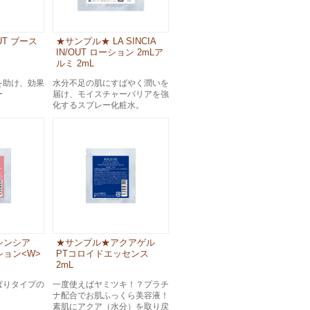
/OUT ブース
★サンプル★ LA SINCIA
IN/OUT ローション 2mLア
ルミ 2mL
を助け、効果
水分不足の肌にすばやく潤いを
ー
届け、モイスチャーバリアを強
化するスプレー化粧水。
ラシンシア
★サンプル★アクアゲル
ョン<W>
PTコロイドエッセンス
2mL
ぱりタイプの
一度使えばヤミツキ！？プラチ
ナ配合でお肌ふっくら美容液！
素肌にアクア（水分）を取り戻