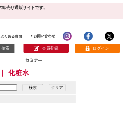
の卸売り通販サイトです。
会員登録
ログイン
｜ 化粧水
目的別ホームケア
ン様の声
パック
クリーム
ベーシックスキンケア
美白
敏感肌
アンチエイジング
肌別美容原液
スペシャルケア
アロマオイル
オーガニック
ヘア＆ボディケア
メイク品
健康食品
サンプル