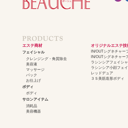
エステ商材
オリジナルエステ技
IN/OUTシグネチャ
フェイシャル
IN/OUTシグネチャ
クレンジング・角質除去
ラシンシアフェイシ
美容液
ラシンシア小顔フェ
マッサージ
レッドデュア
パック
３Ｓ美筋造形ボディ
お仕上げ
ボディ
ボディ
サロンアイテム
消耗品
美容機器