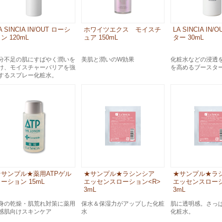
A SINCIA IN/OUT ローシ
ホワイツエクス モイスチ
LA SINCIA IN
ン 120mL
ュア 150mL
ター 30mL
分不足の肌にすばやく潤いを
美肌と潤いのW効果
化粧水などの浸透
け、モイスチャーバリアを強
を高めるブースタ
するスプレー化粧水。
★サンプル★薬用ATPゲル
★サンプル★ラシンシア
★サンプル★
ーション 15mL
エッセンスローション<R>
エッセンスローシ
3mL
3mL
身の乾燥・肌荒れ対策に薬用
保水＆保湿力がアップした化粧
肌に透明感。さっ
感肌向けスキンケア
水
化粧水。