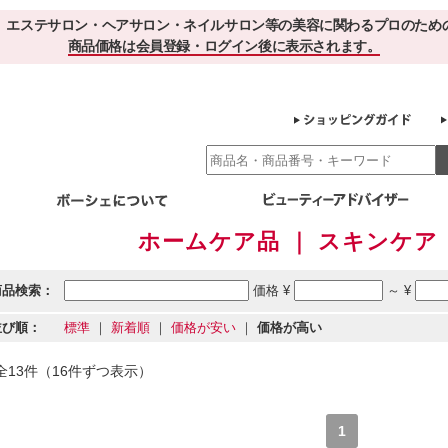
、エステサロン・ヘアサロン・ネイルサロン等の美容に関わるプロのため
商品価格は会員登録・ログイン後に表示されます。
ホームケア品 ｜ スキンケア 
別エステ商材
ホームケア
EBでお得＆便利
ゲル化粧品のこだわり
ご利用サロ
スキンケア
商品検索：
価格 ¥
～ ¥
エイジング
クレンジング・角質除去
化粧水
美容液
並び順：
標準
｜
新着順
｜
価格が安い
｜
価格が高い
ヘアケア＆ボディケア
・保湿
その他
ヘアケア
ボディケア
全13件（16件ずつ表示）
健康食品
サプリメント
ドリンク
スムージー
お茶
1
その他