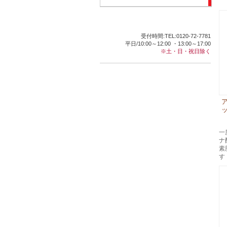
受付時間:TEL:0120-72-7781
平日/10:00～12:00 ・13:00～17:00
※土・日・祝日除く
ッ
一
ナ
素
す