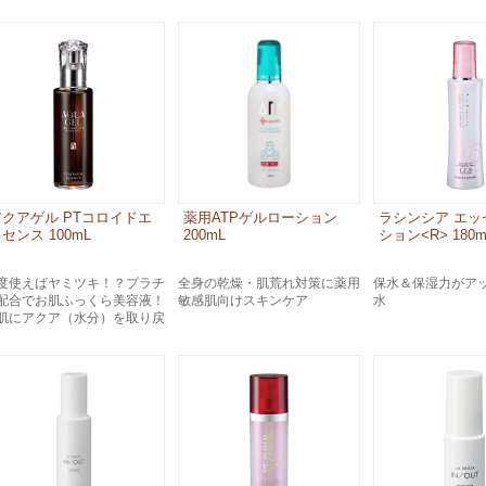
スペシャルケア
メイク
トライアルセット
アクアゲル PTコロイドエ
薬用ATPゲルローション
ラシンシア エッ
センス 100mL
200mL
ション<R> 180m
度使えばヤミツキ！？プラチ
全身の乾燥・肌荒れ対策に薬用
保水＆保湿力がア
配合でお肌ふっくら美容液！
敏感肌向けスキンケア
水
肌にアクア（水分）を取り戻