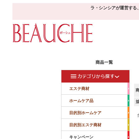
ラ・シンシアが運営する
エステ商材
目的
ボーシェW
フェイシャル
フェイシャル
エステ商材
クレンジング・角質除去
美容液
美白
小顔・痩顔
ホームケア品
マッサージ
パック
仕上げ
ニキビケア
敏感
目的別ホームケア
ボディ
ボディ
ボディ
ボディメイキング
目的別エステ商材
サロンアイテム
サンプル
キャンペーン
美容機器
消耗品
サンプル