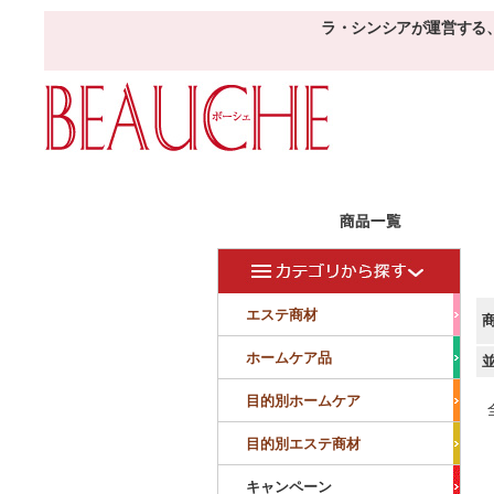
ラ・シンシアが運営する
エステ商材
目的
ボーシェW
フェイシャル
フェイシャル
エステ商材
クレンジング・角質除去
美容液
美白
小顔・痩顔
ホームケア品
マッサージ
パック
仕上げ
ニキビケア
敏感
目的別ホームケア
ボディ
ボディ
ボディ
ボディメイキング
目的別エステ商材
サロンアイテム
サンプル
キャンペーン
美容機器
消耗品
サンプル