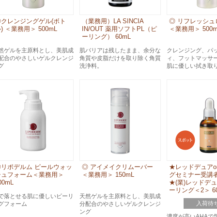
◎クレンジングゲル(ボト
（業務用）LA SINCIA
◎ リフレッシュ
) ＜業務用＞ 500mL
IN/OUT 薬用ソフトPL（ピ
＜業務用＞ 500m
ーリング） 60mL
然ゲルを主原料とし、美肌成
肌バリアは残したまま、余分な
クレンジング、パ
配合のやさしいゲルクレンジ
角質や皮脂だけを取り除く角質
ィ、フットマッサ
グ
洗浄料。
肌に優しい拭き取
◎リポデルム ピールウォッ
◎ アイメイクリムーバー
★レッドデュアo
シュフォーム＜業務用＞
＜業務用＞ 150mL
グセミナー受講
00mL
★(業)レッドデュ
ーリング＜2＞ 6
で落とせる肌に優しいピーリ
天然ゲルを主原料とし、美肌成
入荷待
グフォーム
分配合のやさしいゲルクレンジ
ング
濃度が高いAHAで