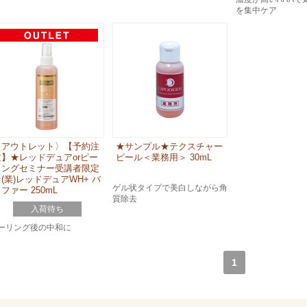
を集中ケア
〈アウトレット〉【予約注
★サンプル★テクスチャー
文】★レッドデュアorピー
ピール＜業務用＞ 30mL
リングセミナー受講者限定
(業)レッドデュアWH+ バ
ゲル状タイプで美白しながら角
ファー 250mL
質除去
入荷待ち
ーリング後の中和に
1