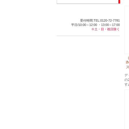
受付時間:TEL:0120-72-7781
平日/10:00～12:00 ・13:00～17:00
※土・日・祝日除く
（
I
ス
デ
の
す