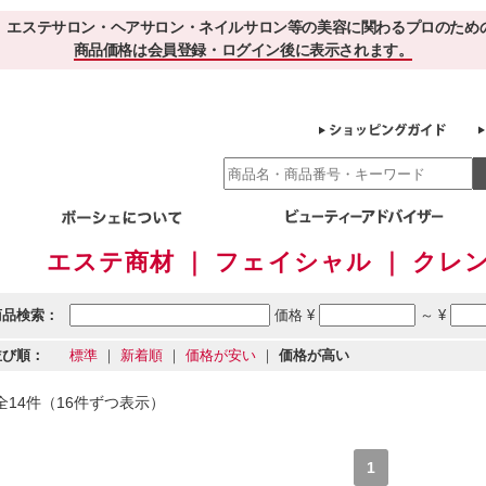
、エステサロン・ヘアサロン・ネイルサロン等の美容に関わるプロのため
商品価格は会員登録・ログイン後に表示されます。
エステ商材 ｜ フェイシャル ｜ ク
別エステ商材
ホームケア
EBでお得＆便利
ゲル化粧品のこだわり
ご利用サロ
スキンケア
商品検索：
価格 ¥
～ ¥
エイジング
クレンジング・角質除去
化粧水
美容液
並び順：
標準
｜
新着順
｜
価格が安い
｜
価格が高い
ヘアケア＆ボディケア
・保湿
その他
ヘアケア
ボディケア
全14件（16件ずつ表示）
健康食品
サプリメント
ドリンク
スムージー
お茶
1
その他