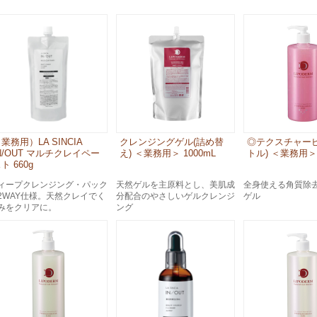
スペシャルケア
メイク
トライアルセット
業務用）LA SINCIA
クレンジングゲル(詰め替
◎テクスチャーピ
N/OUT マルチクレイペー
え) ＜業務用＞ 1000mL
トル) ＜業務用＞ 
ト 660g
ィープクレンジング・パック
天然ゲルを主原料とし、美肌成
全身使える角質除
2WAY仕様。天然クレイでく
分配合のやさしいゲルクレンジ
ゲル
みをクリアに。
ング