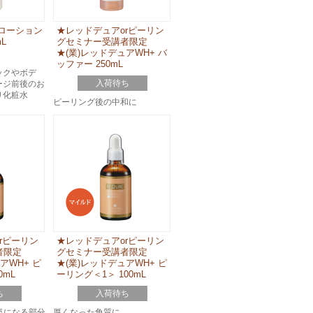
ローション
★レッドデュアorピーリン
L
グセミナー受講者限定
★(業)レッドデュアWH+ バ
ッファー 250mL
ックやボデ
入荷待ち
ージ前後のお
り化粧水
ピーリング後の中和に
rピーリン
★レッドデュアorピーリン
者限定
グセミナー受講者限定
アWH+ ピ
★(業)レッドデュアWH+ ピ
0mL
ーリング＜1＞ 100mL
ち
入荷待ち
気になる部分
厚くなった角質に