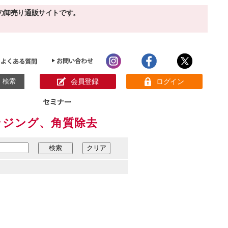
の卸売り通販サイトです。
会員登録
ログイン
レンジング、角質除去
目的別ホームケア
ン様の声
パック
クリーム
ベーシックスキンケア
美白
敏感肌
アンチエイジング
肌別美容原液
スペシャルケア
アロマオイル
オーガニック
ヘア＆ボディケア
メイク品
健康食品
サンプル