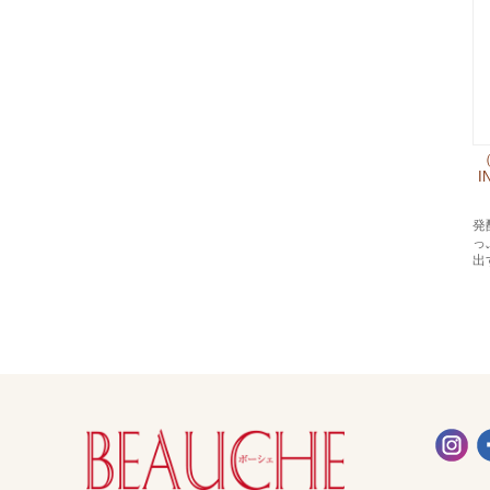
（
I
発
っ
出