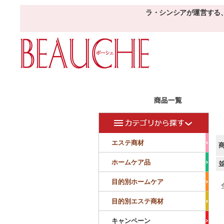
ラ・シンシアが運営する
エステ商材
目的
ボーシェW
フェイシャル
フェイシャル
エステ商材
クレンジング・角質除去
美容液
美白
小顔・痩顔
ホームケア品
マッサージ
パック
仕上げ
ニキビケア
敏感
目的別ホームケア
ボディ
ボディ
ボディ
ボディメイキング
目的別エステ商材
サロンアイテム
サンプル
キャンペーン
美容機器
消耗品
サンプル