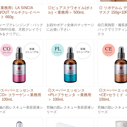
業務用）LA SINCIA
◎ピュアスクワオイル(ボト
◎ リポデルム 
N/OUT マルチクレイペー
ル) ＜業務用＞ 500mL
マスク 150g×10P
ト 660g
ィープクレンジング・パック
お顔やボディ全体のマッサージ
自己発熱型・備長
2WAY仕様。天然クレイでく
にお使い下さい
パックでリフティ
みをクリアに。
クス
◎スーパーエッセンス
◎スーパーエッセンス
◎スーパーエッ
<CO> コラーゲン＜業務用
<PL>プラセンタ ＜業務用
<CE>セラミド
 100mL
＞ 100mL
100mL
極の肌レスキュー美容原液シ
究極の肌レスキュー美容原液シ
究極の肌レスキュ
ーズ
リーズ
リーズ