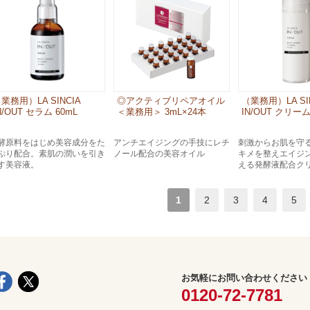
業務用）LA SINCIA
◎アクティブリペアオイル
（業務用）LA SI
N/OUT セラム 60mL
＜業務用＞ 3mL×24本
IN/OUT クリーム 
酵原料をはじめ美容成分をた
アンチエイジングの手技にレチ
刺激からお肌を守
ぷり配合。素肌の潤いを引き
ノール配合の美容オイル
キメを整えエイジ
す美容液。
える発酵液配合ク
1
2
3
4
5
お気軽にお問い合わせください
0120-72-7781