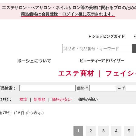
、エステサロン・ヘアサロン・ネイルサロン等の美容に関わるプロのため
商品価格は会員登録・ログイン後に表示されます。
エステ商材 ｜ フェイ
別エステ商材
ホームケア
EBでお得＆便利
ゲル化粧品のこだわり
ご利用サロ
スキンケア
商品検索：
価格 ¥
～ ¥
エイジング
クレンジング・角質除去
化粧水
美容液
並び順：
標準
｜
新着順
｜
価格が安い
｜
価格が高い
ヘアケア＆ボディケア
・保湿
その他
ヘアケア
ボディケア
全78件（16件ずつ表示）
健康食品
サプリメント
ドリンク
スムージー
お茶
1
2
3
4
5
その他