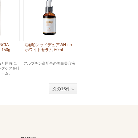
NCIA
◎(業)レッドデュアWH+ α-
150g
ホワイトセラム 60mL
ると同時に、
アルブチン高配合の美白美容液
ングケアを叶
リーム。
次の16件 »