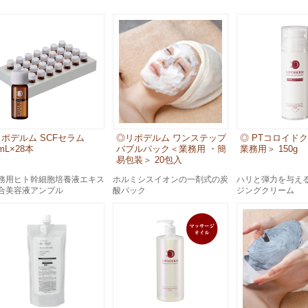
スペシャルケア
メイク
トライアルセット
リポデルム SCFセラム
◎リポデルム ワンステップ
◎ PTコロイド
mL×28本
バブルパック＜業務用 ・簡
業務用＞ 150g
易包装＞ 20包入
務用ヒト幹細胞培養液エキス
ホルミシスイオンの一剤式の炭
ハリと弾力を与え
合美容液アンプル
酸パック
ジングクリーム