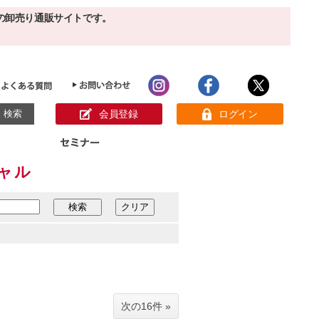
の卸売り通販サイトです。
会員登録
ログイン
シャル
目的別ホームケア
ン様の声
パック
クリーム
ベーシックスキンケア
美白
敏感肌
アンチエイジング
肌別美容原液
スペシャルケア
アロマオイル
オーガニック
ヘア＆ボディケア
メイク品
健康食品
サンプル
次の16件 »