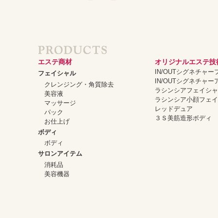
エステ商材
オリジナルエステ技
IN/OUTシグネチャ
フェイシャル
IN/OUTシグネチャ
クレンジング・角質除去
ラシンシアフェイシ
美容液
ラシンシア小顔フェ
マッサージ
レッドデュア
パック
３Ｓ美筋造形ボディ
お仕上げ
ボディ
ボディ
サロンアイテム
消耗品
美容機器