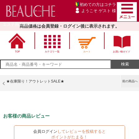
初めての方は
コチラ
ようこそ ゲスト 様
エステ用品卸売サイト
商品価格は会員登録・ログイン後に表示されます。
TOP
カテゴリ一覧
カート
お買い物ガイド
★在庫限り！アウトレットSALE★
前の商品へ
お客様の商品レビュー
会員ログイン
してレビューを投稿すると
ポイントがたまる！