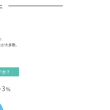
た
！
性が大多数。