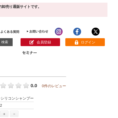
の卸売り通販サイトです。
会員登録
ログイン
目的別ホームケア
ン様の声
パック
クリーム
ベーシックスキンケア
美白
敏感肌
0.0
0件のレビュー
アンチエイジング
肌別美容原液
スペシャルケア
アロマオイル
ンシリコンシャンプー
オーガニック
ヘア＆ボディケア
2
メイク品
健康食品
サンプル
＋
－