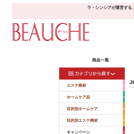
ラ・シンシアが運営する
エステ商材
目的
ボーシェW
J
フェイシャル
フェイシャル
エステ商材
クレンジング・角質除去
美容液
美白
小顔・痩顔
ホームケア品
マッサージ
パック
仕上げ
ニキビケア
敏感
目的別ホームケア
ボディ
ボディ
ボディ
ボディメイキング
目的別エステ商材
サロンアイテム
サンプル
キャンペーン
美容機器
消耗品
サンプル