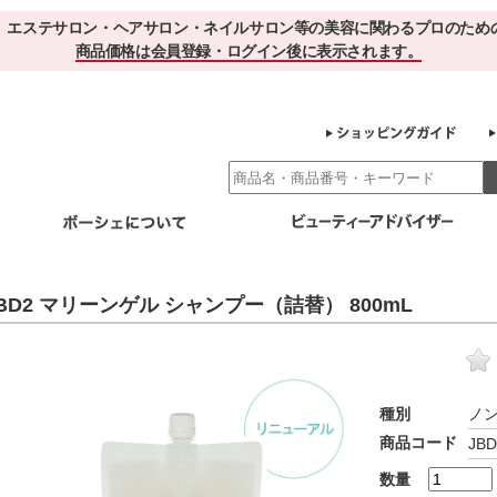
、エステサロン・ヘアサロン・ネイルサロン等の美容に関わるプロのため
商品価格は会員登録・ログイン後に表示されます。
別エステ商材
ホームケア
EBでお得＆便利
ゲル化粧品のこだわり
ご利用サロ
BD2 マリーンゲル シャンプー（詰替） 800mL
スキンケア
エイジング
クレンジング・角質除去
化粧水
美容液
ヘアケア＆ボディケア
・保湿
その他
ヘアケア
ボディケア
種別
ノ
健康食品
商品コード
JBD
サプリメント
ドリンク
スムージー
お茶
数量
その他