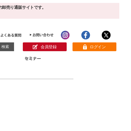
の卸売り通販サイトです。
会員登録
ログイン
目的別ホームケア
ン様の声
パック
クリーム
ベーシックスキンケア
美白
敏感肌
アンチエイジング
肌別美容原液
スペシャルケア
アロマオイル
オーガニック
ヘア＆ボディケア
メイク品
健康食品
サンプル