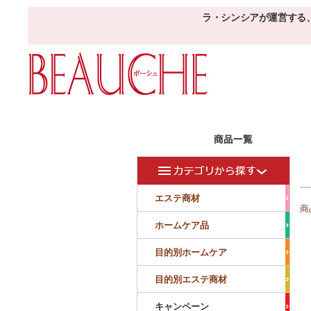
ラ・シンシアが運営する
エステ商材
目的
ボーシェW
フェイシャル
フェイシャル
エステ商材
商
クレンジング・角質除去
美容液
美白
小顔・痩顔
ホームケア品
マッサージ
パック
仕上げ
ニキビケア
敏感
目的別ホームケア
ボディ
ボディ
ボディ
ボディメイキング
目的別エステ商材
サロンアイテム
サンプル
キャンペーン
美容機器
消耗品
サンプル