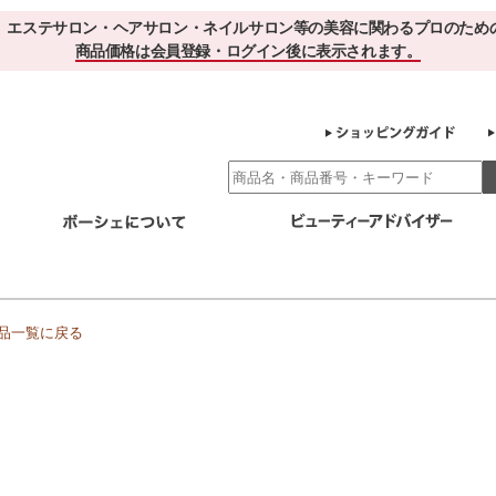
、エステサロン・ヘアサロン・ネイルサロン等の美容に関わるプロのため
商品価格は会員登録・ログイン後に表示されます。
別エステ商材
ホームケア
EBでお得＆便利
ゲル化粧品のこだわり
ご利用サロ
スキンケア
品一覧に戻る
エイジング
クレンジング・角質除去
化粧水
美容液
ヘアケア＆ボディケア
・保湿
その他
ヘアケア
ボディケア
健康食品
サプリメント
ドリンク
スムージー
お茶
その他