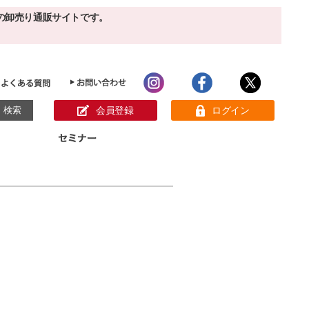
の卸売り通販サイトです。
会員登録
ログイン
目的別ホームケア
ン様の声
パック
クリーム
ベーシックスキンケア
美白
敏感肌
アンチエイジング
肌別美容原液
スペシャルケア
アロマオイル
オーガニック
ヘア＆ボディケア
メイク品
健康食品
サンプル