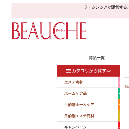
ラ・シンシアが運営する
エステ商材
目的
ボーシェW
フェイシャル
フェイシャル
エステ商材
商
クレンジング・角質除去
美容液
美白
小顔・痩顔
ホームケア品
マッサージ
パック
仕上げ
ニキビケア
敏感
目的別ホームケア
ボディ
ボディ
ボディ
ボディメイキング
目的別エステ商材
サロンアイテム
サンプル
キャンペーン
美容機器
消耗品
サンプル