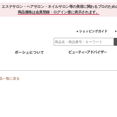
、エステサロン・ヘアサロン・ネイルサロン等の美容に関わるプロのため
商品価格は会員登録・ログイン後に表示されます。
別エステ商材
ホームケア
EBでお得＆便利
ゲル化粧品のこだわり
ご利用サロ
スキンケア
品一覧に戻る
エイジング
クレンジング・角質除去
化粧水
美容液
ヘアケア＆ボディケア
・保湿
その他
ヘアケア
ボディケア
健康食品
サプリメント
ドリンク
スムージー
お茶
その他