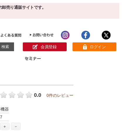
の卸売り通販サイトです。
会員登録
ログイン
目的別ホームケア
ン様の声
パック
クリーム
ベーシックスキンケア
美白
敏感肌
0.0
0件のレビュー
アンチエイジング
肌別美容原液
スペシャルケア
アロマオイル
容機器
オーガニック
ヘア＆ボディケア
7
メイク品
健康食品
サンプル
＋
－