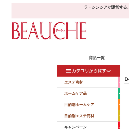
ラ・シンシアが運営する
エステ商材
目的
ボーシェW
D
フェイシャル
フェイシャル
エステ商材
クレンジング・角質除去
美容液
美白
小顔・痩顔
ホームケア品
マッサージ
パック
仕上げ
ニキビケア
敏感
目的別ホームケア
ボディ
ボディ
ボディ
ボディメイキング
目的別エステ商材
サロンアイテム
サンプル
キャンペーン
美容機器
消耗品
サンプル