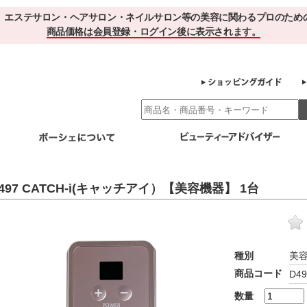
、エステサロン・ヘアサロン・ネイルサロン等の美容に関わるプロのため
商品価格は会員登録・ログイン後に表示されます。
別エステ商材
ホームケア
EBでお得＆便利
ゲル化粧品のこだわり
ご利用サロ
497 CATCH-i(キャッチアイ）【美容機器】 1台
スキンケア
エイジング
クレンジング・角質除去
化粧水
美容液
ヘアケア＆ボディケア
・保湿
その他
ヘアケア
ボディケア
種別
美
健康食品
商品コード
D49
サプリメント
ドリンク
スムージー
お茶
数量
その他