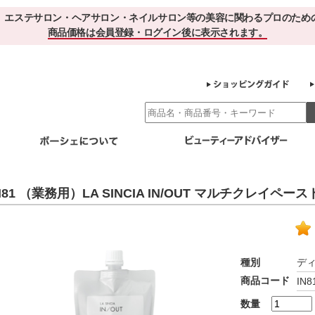
、エステサロン・ヘアサロン・ネイルサロン等の美容に関わるプロのため
商品価格は会員登録・ログイン後に表示されます。
別エステ商材
ホームケア
EBでお得＆便利
ゲル化粧品のこだわり
ご利用サロ
N81 （業務用）LA SINCIA IN/OUT マルチクレイペースト
スキンケア
エイジング
クレンジング・角質除去
化粧水
美容液
ヘアケア＆ボディケア
・保湿
その他
ヘアケア
ボディケア
種別
デ
健康食品
商品コード
IN8
サプリメント
ドリンク
スムージー
お茶
数量
その他