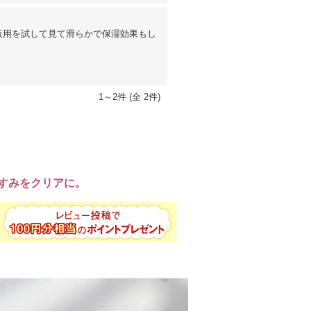
販用を試して見て滑らかで保湿効果もし
1～2件 (全 2件)
くすみをクリアに。