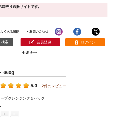
の卸売り通販サイトです。
会員登録
ログイン
目的別ホームケア
ン様の声
 660g
パック
クリーム
ベーシックスキンケア
美白
敏感肌
5.0
2件のレビュー
アンチエイジング
肌別美容原液
スペシャルケア
アロマオイル
ィープクレンジング＆パック
オーガニック
ヘア＆ボディケア
1
メイク品
健康食品
サンプル
＋
－