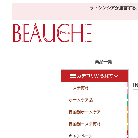
ラ・シンシアが運営する
エステ商材
目的
ボーシェW
I
フェイシャル
フェイシャル
エステ商材
クレンジング・角質除去
美容液
美白
小顔・痩顔
ホームケア品
マッサージ
パック
仕上げ
ニキビケア
敏感
目的別ホームケア
ボディ
ボディ
ボディ
ボディメイキング
目的別エステ商材
サロンアイテム
サンプル
キャンペーン
美容機器
消耗品
サンプル