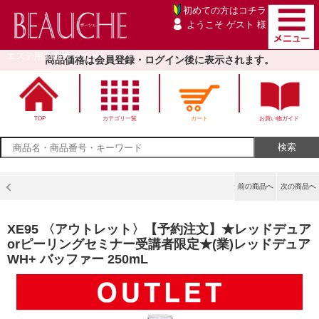
初めての方は
コチラ
ようこそ ゲスト 様
エステ用品卸売サイト
商品価格は会員登録・ログイン後に表示されます。
TOP
カテゴリ一覧
カート
お買い物ガイド
前の商品へ
次の商品へ
XE95 〈アウトレット〉【予約注文】★レッドデュア
orピーリングセミナー受講者限定★(業)レッドデュア
WH+ バッファー 250mL