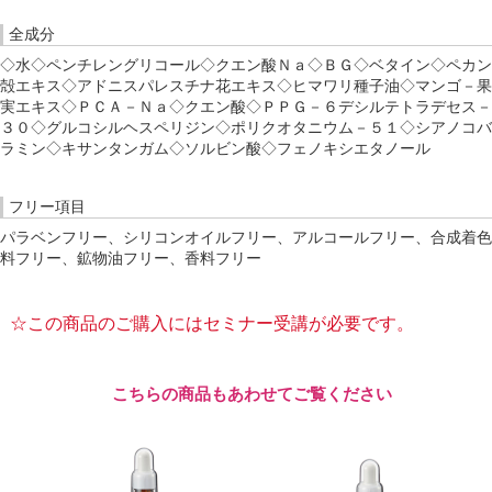
全成分
◇水◇ペンチレングリコール◇クエン酸Ｎａ◇ＢＧ◇ベタイン◇ペカン
殻エキス◇アドニスパレスチナ花エキス◇ヒマワリ種子油◇マンゴ－果
実エキス◇ＰＣＡ－Ｎａ◇クエン酸◇ＰＰＧ－６デシルテトラデセス－
３０◇グルコシルヘスペリジン◇ポリクオタニウム－５１◇シアノコバ
ラミン◇キサンタンガム◇ソルビン酸◇フェノキシエタノール
フリー項目
パラベンフリー、シリコンオイルフリー、アルコールフリー、合成着色
料フリー、鉱物油フリー、香料フリー
☆この商品のご購入にはセミナー受講が必要です。
こちらの商品もあわせてご覧ください