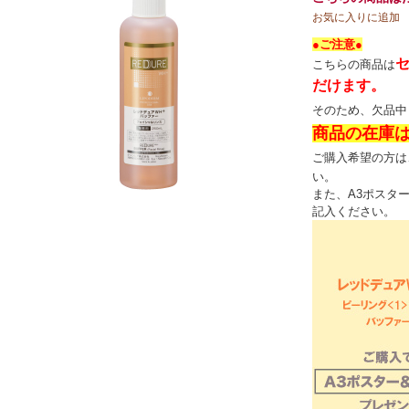
スペシャルケア
メイク
お気に入りに追加
トライアルセット
●ご注意●
こちらの商品は
だけます。
そのため、欠品中
商品の在庫
ご購入希望の方は
い。
また、A3ポスタ
記入ください。