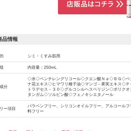
商品情報
的
シミ・くすみ肌用
様
内容量：250mL
◇水◇ペンチレングリコール◇クエン酸Ｎａ◇ＢＧ◇ベ
ナ花エキス◇ヒマワリ種子油◇マンゴ－果実エキス◇Ｐ
成分
トラデセス－３０◇グルコシルヘスペリジン◇ポリクオ
タンガム◇ソルビン酸◇フェノキシエタノール
パラベンフリー、シリコンオイルフリー、アルコールフ
リー項目
料フリー