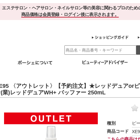
、エステサロン・ヘアサロン・ネイルサロン等の美容に関わるプロのため
商品価格は会員登録・ログイン後に表示されます。
別エステ商材
ホームケア
EBでお得＆便利
ゲル化粧品のこだわり
ご利用サロ
XE95 〈アウトレット〉【予約注文】★レッドデュアo
スキンケア
(業)レッドデュアWH+ バッファー 250mL
エイジング
クレンジング・角質除去
化粧水
美容液
ヘアケア＆ボディケア
・保湿
その他
ヘアケア
ボディケア
健康食品
種別
ピ
サプリメント
ドリンク
スムージー
お茶
商品コード
XE9
その他
こちらの商品は