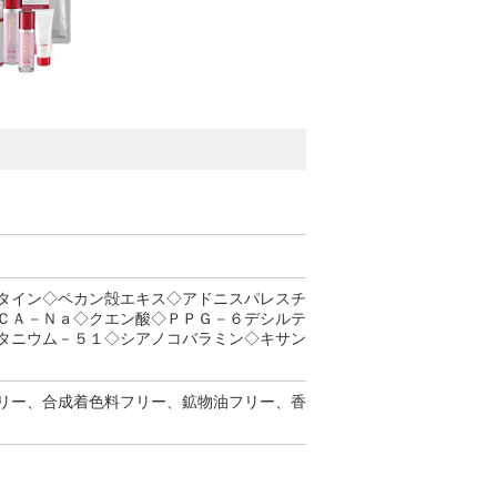
タイン◇ペカン殻エキス◇アドニスパレスチ
ＣＡ－Ｎａ◇クエン酸◇ＰＰＧ－６デシルテ
タニウム－５１◇シアノコバラミン◇キサン
リー、合成着色料フリー、鉱物油フリー、香