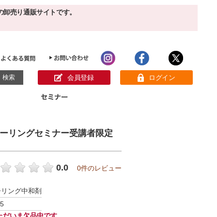
の卸売り通販サイトです。
会員登録
ログイン
目的別ホームケア
ン様の声
rピーリングセミナー受講者限定
パック
クリーム
ベーシックスキンケア
美白
敏感肌
アンチエイジング
肌別美容原液
0.0
0件のレビュー
スペシャルケア
アロマオイル
ーリング中和剤
オーガニック
ヘア＆ボディケア
5
メイク品
健康食品
サンプル
ただいま欠品中です。