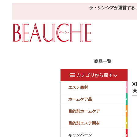
ラ・シンシアが運営する
エステ商材
目的
ボーシェW
フェイシャル
フェイシャル
エステ商材
★
クレンジング・角質除去
美容液
美白
小顔・痩顔
ホームケア品
マッサージ
パック
仕上げ
ニキビケア
敏感
目的別ホームケア
ボディ
ボディ
ボディ
ボディメイキング
目的別エステ商材
サロンアイテム
サンプル
キャンペーン
美容機器
消耗品
サンプル