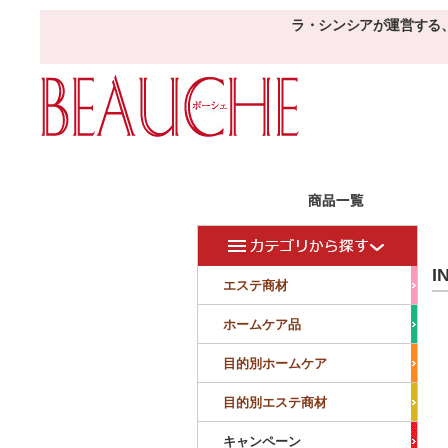
ラ・シンシアが運営する
エステ商材
目的
ボーシェW
I
フェイシャル
フェイシャル
エステ商材
クレンジング・角質除去
美容液
美白
小顔・痩顔
ホームケア品
マッサージ
パック
仕上げ
ニキビケア
敏感
目的別ホームケア
ボディ
ボディ
ボディ
ボディメイキング
目的別エステ商材
サロンアイテム
サンプル
キャンペーン
美容機器
消耗品
サンプル