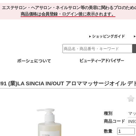
、エステサロン・ヘアサロン・ネイルサロン等の美容に関わるプロのため
商品価格は会員登録・ログイン後に表示されます。
別エステ商材
ホームケア
EBでお得＆便利
ゲル化粧品のこだわり
ご利用サロ
N91 (業)LA SINCIA IN/OUT アロママッサージオイル 
スキンケア
エイジング
クレンジング・角質除去
化粧水
美容液
ヘアケア＆ボディケア
・保湿
その他
ヘアケア
ボディケア
種別
マ
健康食品
商品コード
IN9
サプリメント
ドリンク
スムージー
お茶
数量
その他