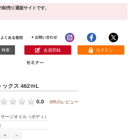
の卸売り通販サイトです。
会員登録
ログイン
目的別ホームケア
ン様の声
デトックス 462ｍL
パック
クリーム
ベーシックスキンケア
美白
敏感肌
0.0
0件のレビュー
アンチエイジング
肌別美容原液
スペシャルケア
アロマオイル
ッサージオイル（ボディ）
オーガニック
ヘア＆ボディケア
1
メイク品
健康食品
サンプル
＋
－