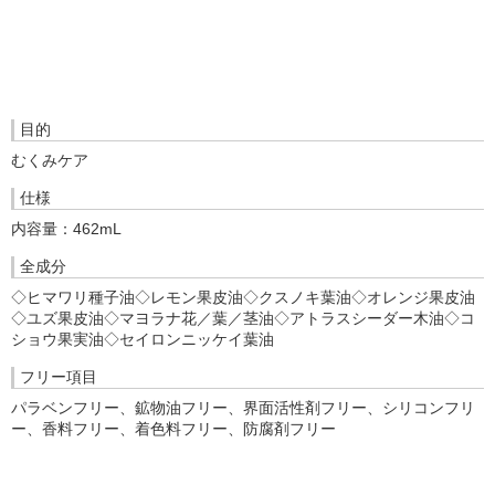
目的
むくみケア
仕様
内容量：462mL
全成分
◇ヒマワリ種子油◇レモン果皮油◇クスノキ葉油◇オレンジ果皮油
◇ユズ果皮油◇マヨラナ花／葉／茎油◇アトラスシーダー木油◇コ
ショウ果実油◇セイロンニッケイ葉油
フリー項目
パラベンフリー、鉱物油フリー、界面活性剤フリー、シリコンフリ
ー、香料フリー、着色料フリー、防腐剤フリー