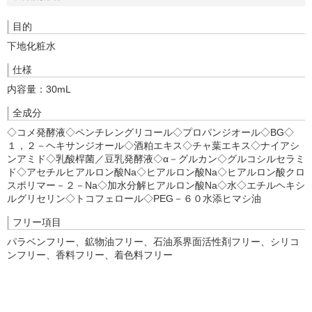
目的
下地化粧水
仕様
内容量：30mL
全成分
◇コメ発酵液◇ペンチレングリコール◇プロパンジオール◇BG◇
１，２－ヘキサンジオール◇酒粕エキス◇チャ葉エキス◇ナイアシ
ンアミド◇乳酸桿菌／豆乳発酵液◇α－グルカン◇グルコシルセラミ
ド◇アセチルヒアルロン酸Na◇ヒアルロン酸Na◇ヒアルロン酸クロ
スポリマー－２－Na◇加水分解ヒアルロン酸Na◇水◇エチルヘキシ
ルグリセリン◇トコフェロール◇PEG－６０水添ヒマシ油
フリー項目
パラベンフリー、鉱物油フリー、石油系界面活性剤フリー、シリコ
ンフリー、香料フリー、着色料フリー