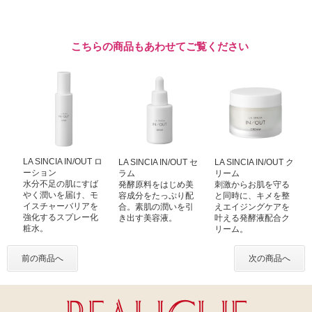
こちらの商品もあわせてご覧ください
LA SINCIA IN/OUT ロ
LA SINCIA IN/OUT セ
LA SINCIA IN/OUT ク
ーション
ラム
リーム
水分不足の肌にすば
発酵原料をはじめ美
刺激からお肌を守る
やく潤いを届け、モ
容成分をたっぷり配
と同時に、キメを整
イスチャーバリアを
合。素肌の潤いを引
えエイジングケアを
強化するスプレー化
き出す美容液。
叶える発酵液配合ク
粧水。
リーム。
前の商品へ
次の商品へ