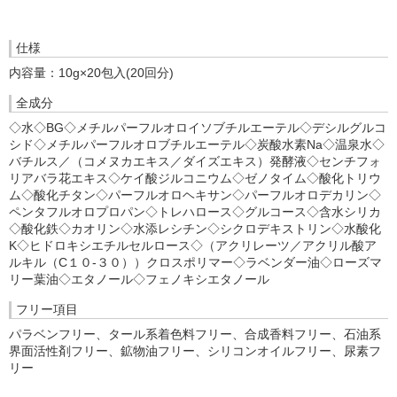
仕様
内容量：10g×20包入(20回分)
全成分
◇水◇BG◇メチルパーフルオロイソブチルエーテル◇デシルグルコ
シド◇メチルパーフルオロブチルエーテル◇炭酸水素Na◇温泉水◇
バチルス／（コメヌカエキス／ダイズエキス）発酵液◇センチフォ
リアバラ花エキス◇ケイ酸ジルコニウム◇ゼノタイム◇酸化トリウ
ム◇酸化チタン◇パーフルオロヘキサン◇パーフルオロデカリン◇
ペンタフルオロプロパン◇トレハロース◇グルコース◇含水シリカ
◇酸化鉄◇カオリン◇水添レシチン◇シクロデキストリン◇水酸化
K◇ヒドロキシエチルセルロース◇（アクリレーツ／アクリル酸ア
ルキル（C１０-３０））クロスポリマー◇ラベンダー油◇ローズマ
リー葉油◇エタノール◇フェノキシエタノール
フリー項目
パラベンフリー、タール系着色料フリー、合成香料フリー、石油系
界面活性剤フリー、鉱物油フリー、シリコンオイルフリー、尿素フ
リー