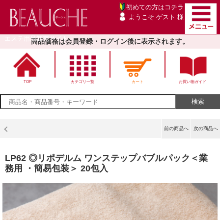
初めての方は
コチラ
ようこそ ゲスト 様
エステ用品卸売サイト
商品価格は会員登録・ログイン後に表示されます。
TOP
カテゴリ一覧
カート
お買い物ガイド
前の商品へ
次の商品へ
LP62 ◎リポデルム ワンステップバブルパック＜業
務用 ・簡易包装＞ 20包入