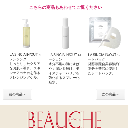
こちらの商品もあわせてご覧ください
LA SINCIA IN/OUT ク
LA SINCIA IN/OUT ロ
LA SINCIA IN/OUT シ
レンジング
ーション
ートパック
しっとりしたクリア
水分不足の肌にすば
発酵液配合美容液約1
なお肌へ導き、スキ
やく潤いを届け、モ
本分を贅沢に使用し
ンケアの土台を作る
イスチャーバリアを
たシートパック。
クレンジングゲル。
強化するスプレー化
粧水。
前の商品へ
次の商品へ