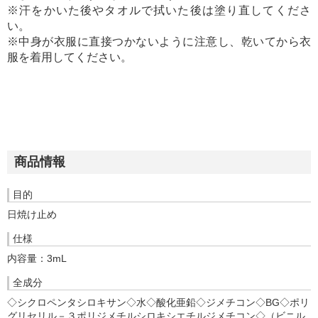
※汗をかいた後やタオルで拭いた後は塗り直してくださ
い。
※中身が衣服に直接つかないように注意し、乾いてから衣
服を着用してください。
商品情報
目的
日焼け止め
仕様
内容量：3mL
全成分
◇シクロペンタシロキサン◇水◇酸化亜鉛◇ジメチコン◇BG◇ポリ
グリセリル－３ポリジメチルシロキシエチルジメチコン◇（ビニル