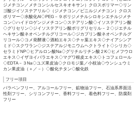
ジメチコン／メチコンシルセスキオキサン）クロスポリマー◇リン
ゴ酸ジイソステアリル◇（ジメチコン／ビニルジメチコン）クロス
ポリマー◇水酸化Al◇PEG－９ポリジメチルシロキシエチルジメチ
コン◇ハイドロゲンジメチコン◇ステアリン酸◇イソステアリン酸
◇グリセリン◇ジイソステアリン酸ポリグリセリル－２◇ジエチル
ヘキサン酸ネオペンチルグリコール◇ジカプリン酸ネオペンチルグ
リコール◇コメ発酵液◇酒粕エキス◇チャ葉エキス◇ナイアシンア
ミド◇スクワラン◇ジステアルジモニウムヘクトライト◇シリカ◇
セラミドNP◇ヒアルロン酸Na◇グリチルリチン酸２K◇ヒメフウロ
エキス◇イザヨイバラエキス◇マグワ根皮エキス◇トコフェロール
◇EDTA－３Na◇ユズ果皮油◇クロモジ葉／小枝油◇ウンシュウミ
カン果皮油（＋／－）◇酸化チタン◇酸化鉄
フリー項目
パラベンフリー、アルコールフリー、鉱物油フリー、石油系界面活
性剤フリー、シリコンフリー、香料フリー、着色料フリー、防腐剤
フリー