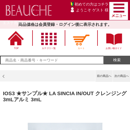
初めての方は
コチラ
ようこそ ゲスト 様
エステ用品卸売サイト
商品価格は会員登録・ログイン後に表示されます。
TOP
カテゴリ一覧
カート
お買い物ガイド
前の商品へ
次の商品へ
IOS3 ★サンプル★ LA SINCIA IN/OUT クレンジング
3mLアルミ 3mL