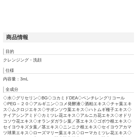
商品情報
目的
クレンジング・洗顔
仕様
内容量：3
mL
全成分
◇水◇グリセリン◇BG◇コカミドDEA◇ペンチレングリコール
◇PEG－２０◇アルギニン◇コメ発酵液◇酒粕エキス◇チャ葉エキ
ス◇ムクロジエキス◇サボンソウ葉エキス◇ハトムギ種子エキス◇
ナイアシンアミド◇カミツレ花エキス◇アルニカ花エキス◇オドリ
コソウ花エキス◇オランダガラシ葉／茎エキス◇ゴボウ根エキス◇
セイヨウキズタ葉／茎エキス◇ニンニク根エキス◇セイヨウアカマ
ツ球果エキス◇ローズマリー葉エキス◇ローマカミツレ花エキス◇