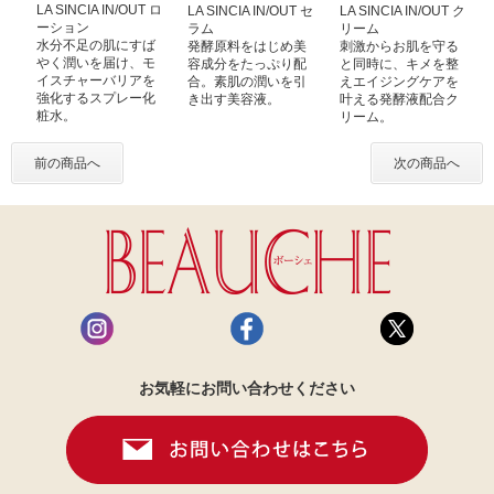
LA SINCIA IN/OUT ロ
LA SINCIA IN/OUT セ
LA SINCIA IN/OUT ク
ーション
ラム
リーム
水分不足の肌にすば
発酵原料をはじめ美
刺激からお肌を守る
やく潤いを届け、モ
容成分をたっぷり配
と同時に、キメを整
イスチャーバリアを
合。素肌の潤いを引
えエイジングケアを
強化するスプレー化
き出す美容液。
叶える発酵液配合ク
粧水。
リーム。
前の商品へ
次の商品へ
お気軽にお問い合わせください