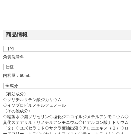
商品情報
目的
角質洗浄料
仕様
内容量：60mL
全成分
〈有効成分〉
◇グリチルリチン酸ジカリウム
◇イソプロピルメチルフェノール
〈その他成分〉
◇精製水◇濃グリセリン◇塩化ジココイルジメチルアンモニウム◇
臭化ステアリルトリメチルアンモニウム◇ヒアルロン酸ナトリウム
（２）◇ユズセラミド◇サクラ葉抽出液◇アロエエキス（２）◇ロ
ーズマリーエキス◇パセリエキス（１）◇チャエキス（１）◇１，