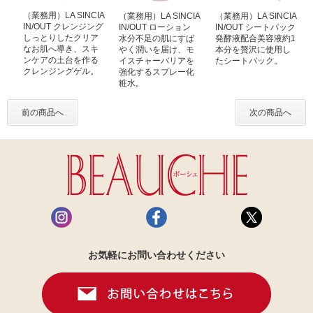
（業務用）LA SINCIA
（業務用）LA SINCIA
（業務用）LA SINCIA
IN/OUT クレンジング
IN/OUT ローション
IN/OUT シートパック
しっとりしたクリア
水分不足の肌にすば
発酵液配合美容液約1
なお肌へ導き、スキ
やく潤いを届け、モ
本分を贅沢に使用し
ンケアの土台を作る
イスチャーバリアを
たシートパック。
クレンジングゲル。
強化するスプレー化
粧水。
前の商品へ
次の商品へ
お気軽にお問い合わせください