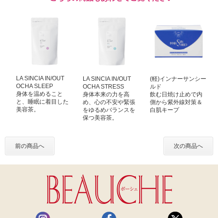
LA SINCIA IN/OUT
LA SINCIA IN/OUT
(軽)インナーサンシー
OCHA SLEEP
OCHA STRESS
ルド
身体を温めること
身体本来の力を高
飲む日焼け止めで内
と、睡眠に着目した
め、心の不安や緊張
側から紫外線対策＆
美容茶。
をゆるめバランスを
白肌キープ
保つ美容茶。
前の商品へ
次の商品へ