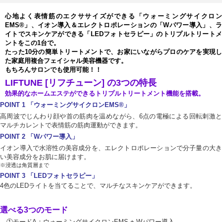
心地よく表情筋のエクササイズができる「ウォーミングサイクロン
EMS
®
」、イオン導入＆エレクトロポレーションの「Wパワー導入」、ラ
イトでスキンケアができる「LEDフォトセラピー」のトリプルトリートメ
ントをこの1台で。
たった10分の簡単トリートメントで、お家にいながらプロのケアを実現し
た家庭用複合フェイシャル美容機器です。
もちろんサロンでも使用可能！！
LIFTUNE [リフチューン] の3つの特長
効果的なホームエステができるトリプルトリートメント機能を搭載。
POINT 1 「ウォーミングサイクロンEMS
®
」
高周波でじんわり顔や首の筋肉を温めながら、6点の電極による回転刺激と
マルチカレントで表情筋の筋肉運動ができます。
POINT 2 「Wパワー導入」
イオン導入で水溶性の美容成分を、エレクトロポレーションで分子量の大き
い美容成分をお肌に届けます。
※浸透は角質層まで
POINT 3 「LEDフォトセラピー」
4色のLEDライトを当てることで、マルチなスキンケアができます。
選べる3つのモード
①モードA：ウォーミングサイクロンEMS + Wパワー導入