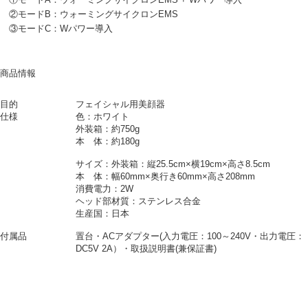
②モードB：ウォーミングサイクロンEMS
③モードC：Wパワー導入
商品情報
目的
フェイシャル用美顔器
仕様
色：ホワイト
外装箱：約750g
本 体：約180g
サイズ：外装箱：縦25.5cm×横19cm×高さ8.5cm
本 体：幅60mm×奥行き60mm×高さ208mm
消費電力：2W
ヘッド部材質：ステンレス合金
生産国：日本
付属品
置台・ACアダプター(入力電圧：100～240V・出力電圧：
DC5V 2A）・取扱説明書(兼保証書)