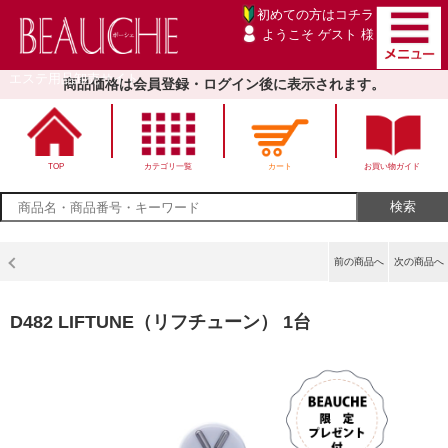
初めての方は
コチラ
ようこそ ゲスト 様
エステ用品卸売サイト
商品価格は会員登録・ログイン後に表示されます。
TOP
カテゴリ一覧
カート
お買い物ガイド
前の商品へ
次の商品へ
D482 LIFTUNE（リフチューン） 1台