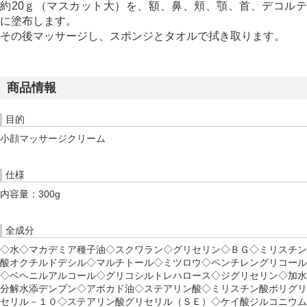
約20ｇ（マスカット大）を、額、鼻、頬、顎、首、デコルテ
に塗布します。
その後マッサージし、スポンジとタオルで拭き取ります。
商品情報
目的
小顔マッサージクリーム
仕様
内容量：300g
全成分
◇水◇マカデミア種子油◇スクワラン◇グリセリン◇ＢＧ◇ミリスチン
酸オクチルドデシル◇マルチトール◇ミツロウ◇ペンチレングリコール
◇ベヘニルアルコール◇グリコシルトレハロース◇ジグリセリン◇加水
分解水添デンプン◇アボカド油◇ステアリン酸◇ミリスチン酸ポリグリ
セリル－１０◇ステアリン酸グリセリル（ＳＥ）◇ケイ酸ジルコニウム