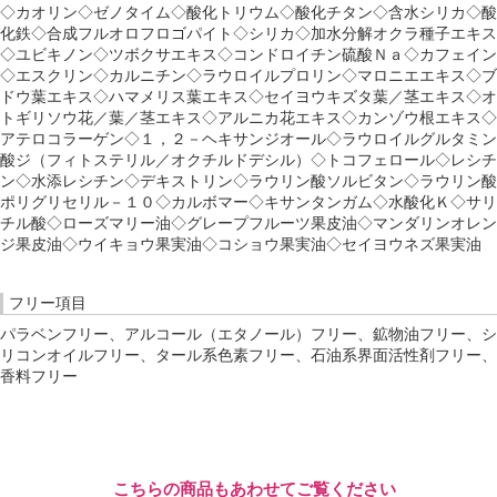
◇カオリン◇ゼノタイム◇酸化トリウム◇酸化チタン◇含水シリカ◇酸
化鉄◇合成フルオロフロゴパイト◇シリカ◇加水分解オクラ種子エキス
◇ユビキノン◇ツボクサエキス◇コンドロイチン硫酸Ｎａ◇カフェイン
◇エスクリン◇カルニチン◇ラウロイルプロリン◇マロニエエキス◇ブ
ドウ葉エキス◇ハマメリス葉エキス◇セイヨウキズタ葉／茎エキス◇オ
トギリソウ花／葉／茎エキス◇アルニカ花エキス◇カンゾウ根エキス◇
アテロコラーゲン◇１，２－ヘキサンジオール◇ラウロイルグルタミン
酸ジ（フィトステリル／オクチルドデシル）◇トコフェロール◇レシチ
ン◇水添レシチン◇デキストリン◇ラウリン酸ソルビタン◇ラウリン酸
ポリグリセリル－１０◇カルボマー◇キサンタンガム◇水酸化Ｋ◇サリ
チル酸◇ローズマリー油◇グレープフルーツ果皮油◇マンダリンオレン
ジ果皮油◇ウイキョウ果実油◇コショウ果実油◇セイヨウネズ果実油
フリー項目
パラベンフリー、アルコール（エタノール）フリー、鉱物油フリー、シ
リコンオイルフリー、タール系色素フリー、石油系界面活性剤フリー、
香料フリー
こちらの商品もあわせてご覧ください