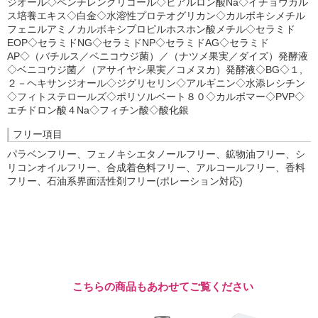
ジオール◇ペンチレングリコール◇ヒアルロン酸Na◇イチョウカル
ス培養エキス◇白金◇水溶性プロテオグリカン◇カルボキシメチル
フェニルアミノカルボキシプロピルホスホン酸メチル◇セラミド
EOP◇セラミドNG◇セラミドNP◇セラミドAG◇セラミド
AP◇（バチルス／ベニコウジ菌）／（ナツメ果実／ダイズ）発酵液
◇ベニコウジ菌／（アサイヤシ果実／コメヌカ）発酵液◇BG◇１,
２－ヘキサンジオール◇ジグリセリン◇アルギニン◇水添レシチン
◇フィトステロールズ◇ポリソルベート８０◇カルボマー◇PVP◇
エチドロン酸４Na◇フィチン酸◇酸化銀
フリー項目
パラベンフリー、フェノキシエタノールフリー、鉱物油フリー、シ
リコンオイルフリー、合成着色料フリー、アルコールフリー、香料
フリー、石油系界面活性剤フリー(ポレーション対応)
こちらの商品もあわせてご覧ください