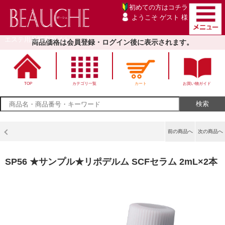
初めての方は
コチラ
ようこそ ゲスト 様
エステ用品卸売サイト
商品価格は会員登録・ログイン後に表示されます。
TOP
カテゴリ一覧
カート
お買い物ガイド
前の商品へ
次の商品へ
SP56 ★サンプル★リポデルム SCFセラム 2mL×2本