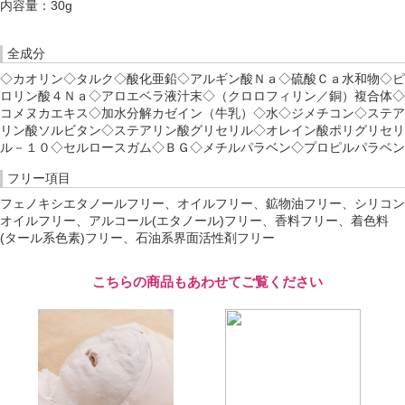
内容量：30g
全成分
◇カオリン◇タルク◇酸化亜鉛◇アルギン酸Ｎａ◇硫酸Ｃａ水和物◇ピ
ロリン酸４Ｎａ◇アロエベラ液汁末◇（クロロフィリン／銅）複合体◇
コメヌカエキス◇加水分解カゼイン（牛乳）◇水◇ジメチコン◇ステア
リン酸ソルビタン◇ステアリン酸グリセリル◇オレイン酸ポリグリセリ
ル－１０◇セルロースガム◇ＢＧ◇メチルパラベン◇プロピルパラベン
フリー項目
フェノキシエタノールフリー、オイルフリー、鉱物油フリー、シリコン
オイルフリー、アルコール(エタノール)フリー、香料フリー、着色料
(タール系色素)フリー、石油系界面活性剤フリー
こちらの商品もあわせてご覧ください