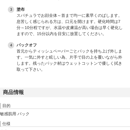
塗布
スパチュラでお顔全体～首まで均一に素早くのばします。
息苦しく感じられる方は、口元を開けます。硬化時間は7
分～10分程ですが、水温や皮膚温が高い場合は早く硬化し
ますので、15分以内を目安に放置してください。
パックオフ
首元からティッシュペーパーごとパックを持ち上げ外しま
す。一気に外すと眩しい為、片手で目の上を覆いながら外
します。残ったパック材はウェットコットンで優しく拭き
取って下さい。
商品情報
目的
敏感肌用 パック
仕様