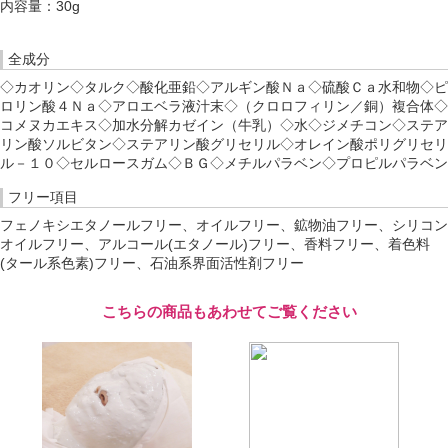
内容量：30g
全成分
◇カオリン◇タルク◇酸化亜鉛◇アルギン酸Ｎａ◇硫酸Ｃａ水和物◇ピ
ロリン酸４Ｎａ◇アロエベラ液汁末◇（クロロフィリン／銅）複合体◇
コメヌカエキス◇加水分解カゼイン（牛乳）◇水◇ジメチコン◇ステア
リン酸ソルビタン◇ステアリン酸グリセリル◇オレイン酸ポリグリセリ
ル－１０◇セルロースガム◇ＢＧ◇メチルパラベン◇プロピルパラベン
フリー項目
フェノキシエタノールフリー、オイルフリー、鉱物油フリー、シリコン
オイルフリー、アルコール(エタノール)フリー、香料フリー、着色料
(タール系色素)フリー、石油系界面活性剤フリー
こちらの商品もあわせてご覧ください