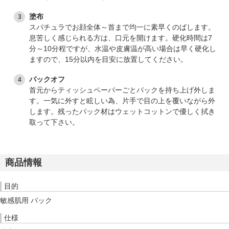
塗布
スパチュラでお顔全体～首まで均一に素早くのばします。
息苦しく感じられる方は、口元を開けます。硬化時間は7
分～10分程ですが、水温や皮膚温が高い場合は早く硬化し
ますので、15分以内を目安に放置してください。
パックオフ
首元からティッシュペーパーごとパックを持ち上げ外しま
す。一気に外すと眩しい為、片手で目の上を覆いながら外
します。残ったパック材はウェットコットンで優しく拭き
取って下さい。
商品情報
目的
敏感肌用 パック
仕様