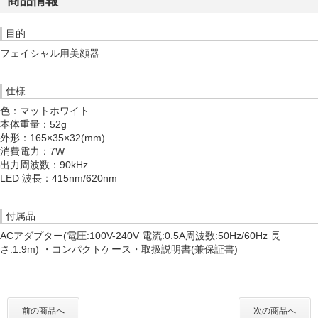
商品情報
目的
フェイシャル用美顔器
仕様
色：マットホワイト
本体重量：52g
外形：165×35×32(mm)
消費電力：7W
出力周波数：90kHz
LED 波長：415nm/620nm
付属品
ACアダプター(電圧:100V-240V 電流:0.5A周波数:50Hz/60Hz 長
さ:1.9m) ・コンパクトケース・取扱説明書(兼保証書)
前の商品へ
次の商品へ