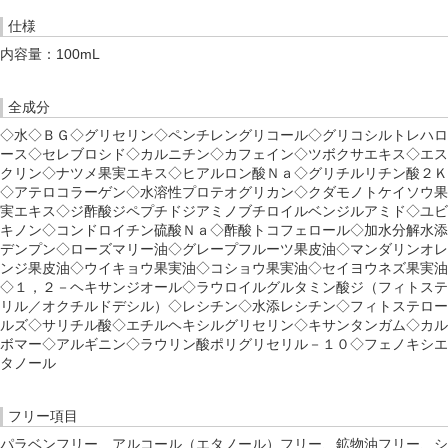
仕様
内容量：100mL
全成分
◇水◇ＢＧ◇グリセリン◇ペンチレングリコール◇グリコシルトレハロ
ース◇セレブロシド◇カルニチン◇カフェイン◇ツボクサエキス◇エス
クリン◇ナツメ果実エキス◇ヒアルロン酸Ｎａ◇グリチルリチン酸２Ｋ
◇アテロコラーゲン◇水溶性プロテオグリカン◇クダモノトケイソウ果
実エキス◇ジ酢酸ジペプチドジアミノブチロイルベンジルアミド◇ユビ
キノン◇コンドロイチン硫酸Ｎａ◇酢酸トコフェロール◇加水分解水添
デンプン◇ローズマリー油◇グレープフルーツ果皮油◇マンダリンオレ
ンジ果皮油◇ウイキョウ果実油◇コショウ果実油◇セイヨウネズ果実油
◇１，２－ヘキサンジオール◇ラウロイルグルタミン酸ジ（フィトステ
リル／オクチルドデシル）◇レシチン◇水添レシチン◇フィトステロー
ルズ◇サリチル酸◇エチルヘキシルグリセリン◇キサンタンガム◇カル
ボマー◇アルギニン◇ラウリン酸ポリグリセリル－１０◇フェノキシエ
タノール
フリー項目
パラベンフリー、アルコール（エタノール）フリー、鉱物油フリー、シ