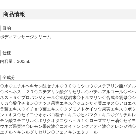
商品情報
目的
ボディマッサージクリーム
仕様
内容量：300mL
全成分
◇水◇エチルヘキサン酸セチル◇ＢＧ◇ミツロウ◇ステアリン酸バチル
◇ベヘネス－２０◇ステアリン酸グリセリル◇バチルアルコール◇ベヘ
ネス－５◇プロパンジオール◇流紋岩末◇トルマリン◇合成金雲母◇シ
リカ◇酸化チタン◇ナツメ果実エキス◇ジュンサイ葉エキス◇アロエベ
ラ葉エキス◇イチョウ葉エキス◇クダモノトケイソウ果実エキス◇ボタ
ンエキス◇セイヨウオオバコ種子エキス◇ヒバマタエキス◇グリチルレ
チン酸ステアリル◇ポリクオタニウム－５１◇ローズマリー油◇セイヨ
ウネズ果実油◇レモン果皮油◇ニオイテンジクアオイ油◇オレンジ油◇
エチルヘキシルグリセリン◇フェノキシエタノール