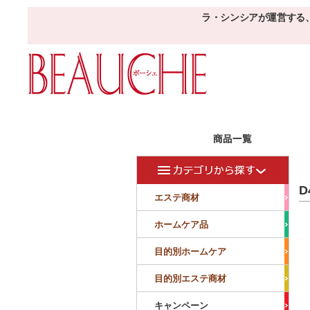
ラ・シンシアが運営する
エステ商材
目的
ボーシェW
D
フェイシャル
フェイシャル
エステ商材
クレンジング・角質除去
美容液
美白
小顔・痩顔
ホームケア品
マッサージ
パック
仕上げ
ニキビケア
敏感
目的別ホームケア
ボディ
ボディ
ボディ
ボディメイキング
目的別エステ商材
サロンアイテム
サンプル
キャンペーン
美容機器
消耗品
サンプル