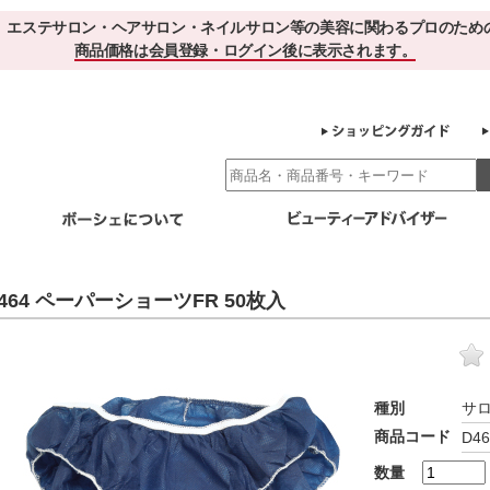
、エステサロン・ヘアサロン・ネイルサロン等の美容に関わるプロのため
商品価格は会員登録・ログイン後に表示されます。
別エステ商材
ホームケア
EBでお得＆便利
ゲル化粧品のこだわり
ご利用サロ
464 ペーパーショーツFR 50枚入
スキンケア
エイジング
クレンジング・角質除去
化粧水
美容液
ヘアケア＆ボディケア
・保湿
その他
ヘアケア
ボディケア
種別
サ
健康食品
商品コード
D46
サプリメント
ドリンク
スムージー
お茶
数量
その他