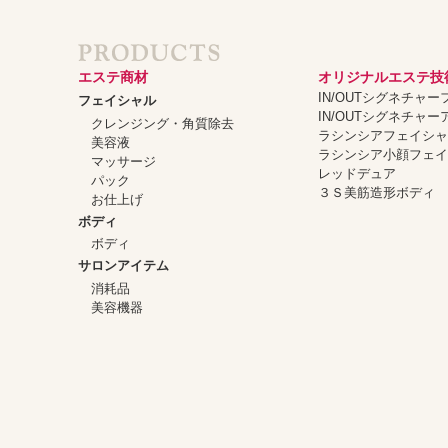
エステ商材
オリジナルエステ技
IN/OUTシグネチャ
フェイシャル
IN/OUTシグネチャ
クレンジング・角質除去
ラシンシアフェイシ
美容液
ラシンシア小顔フェ
マッサージ
レッドデュア
パック
３Ｓ美筋造形ボディ
お仕上げ
ボディ
ボディ
サロンアイテム
消耗品
美容機器