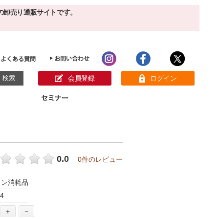
の卸売り通販サイトです。
会員登録
ログイン
目的別ホームケア
ン様の声
パック
クリーム
ベーシックスキンケア
美白
敏感肌
0.0
0件のレビュー
アンチエイジング
肌別美容原液
スペシャルケア
アロマオイル
ロン消耗品
オーガニック
ヘア＆ボディケア
4
メイク品
健康食品
サンプル
＋
－