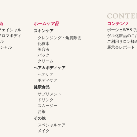
術
ホームケア品
コンテンツ
ーフェイシャル
ボーシェWEB
スキンケア
ーアロマボディ
ゲル化粧品のこ
クレンジング・角質除去
ャル
ご利用サロン様
化粧水
イシャル
展示会レポート
美容液
パック
クリーム
ヘア＆ボディケア
ヘアケア
ボディケア
健康食品
サプリメント
ドリンク
スムージー
お茶
その他
スペシャルケア
メイク