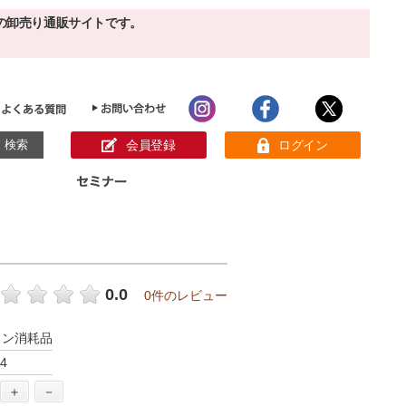
の卸売り通販サイトです。
会員登録
ログイン
目的別ホームケア
ン様の声
パック
クリーム
ベーシックスキンケア
美白
敏感肌
0.0
0件のレビュー
アンチエイジング
肌別美容原液
スペシャルケア
アロマオイル
ロン消耗品
オーガニック
ヘア＆ボディケア
4
メイク品
健康食品
サンプル
＋
－