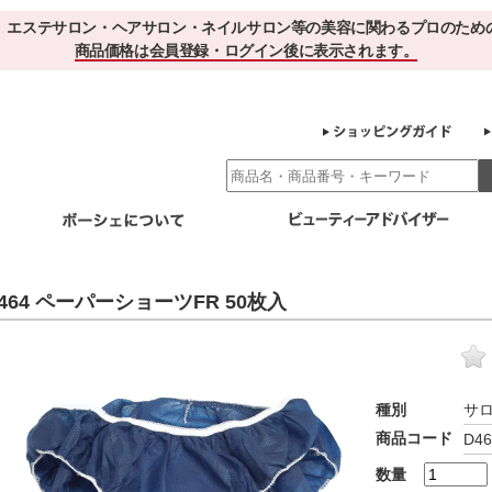
、エステサロン・ヘアサロン・ネイルサロン等の美容に関わるプロのため
商品価格は会員登録・ログイン後に表示されます。
別エステ商材
ホームケア
EBでお得＆便利
ゲル化粧品のこだわり
ご利用サロ
464 ペーパーショーツFR 50枚入
スキンケア
エイジング
クレンジング・角質除去
化粧水
美容液
ヘアケア＆ボディケア
・保湿
その他
ヘアケア
ボディケア
種別
サ
健康食品
商品コード
D46
サプリメント
ドリンク
スムージー
お茶
数量
その他