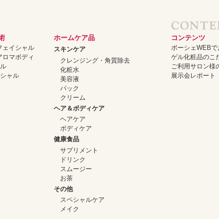
術
ホームケア品
コンテンツ
ーフェイシャル
ボーシェWEB
スキンケア
ーアロマボディ
ゲル化粧品のこ
クレンジング・角質除去
ャル
ご利用サロン様
化粧水
イシャル
展示会レポート
美容液
パック
クリーム
ヘア＆ボディケア
ヘアケア
ボディケア
健康食品
サプリメント
ドリンク
スムージー
お茶
その他
スペシャルケア
メイク