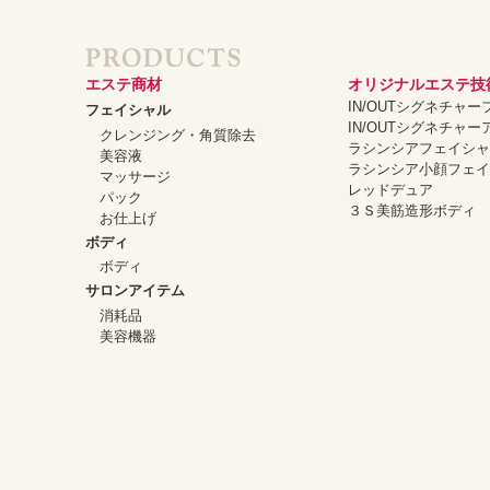
エステ商材
オリジナルエステ技
IN/OUTシグネチャ
フェイシャル
IN/OUTシグネチャ
クレンジング・角質除去
ラシンシアフェイシ
美容液
ラシンシア小顔フェ
マッサージ
レッドデュア
パック
３Ｓ美筋造形ボディ
お仕上げ
ボディ
ボディ
サロンアイテム
消耗品
美容機器