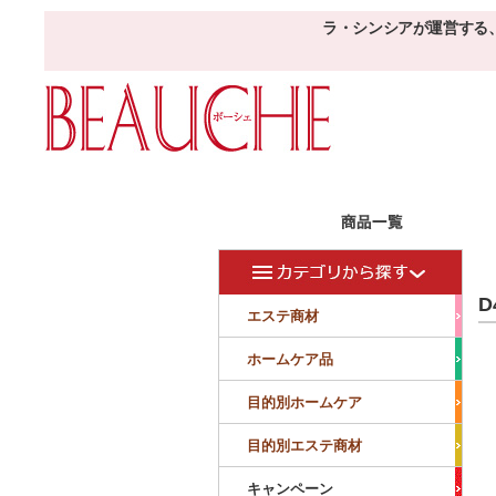
ラ・シンシアが運営する
エステ商材
目的
ボーシェW
D
フェイシャル
フェイシャル
エステ商材
クレンジング・角質除去
美容液
美白
小顔・痩顔
ホームケア品
マッサージ
パック
仕上げ
ニキビケア
敏感
目的別ホームケア
ボディ
ボディ
ボディ
ボディメイキング
目的別エステ商材
サロンアイテム
サンプル
キャンペーン
美容機器
消耗品
サンプル