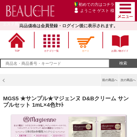
初めての方は
コチラ
ようこそ ゲスト 様
エステ用品卸売サイト
商品価格は会員登録・ログイン後に表示されます。
TOP
カテゴリ一覧
カート
お買い物ガイド
前の商品へ
次の商品へ
MGS5 ★サンプル★マジェンヌ D&Bクリーム サン
プルセット 1mL×4色ｾｯﾄ