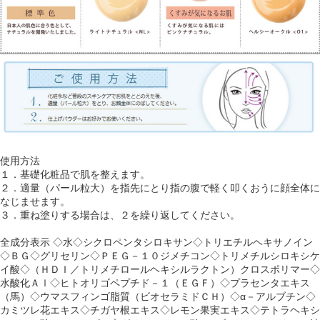
使用方法
１．基礎化粧品で肌を整えます。
２．適量（パール粒大）を指先にとり指の腹で軽く叩くおうに顔全体に
なじませます。
３．重ね塗りする場合は、２を繰り返してください。
全成分表示 ◇水◇シクロペンタシロキサン◇トリエチルヘキサノイン
◇ＢＧ◇グリセリン◇ＰＥＧ－１０ジメチコン◇トリメチルシロキシケ
イ酸◇（ＨＤＩ／トリメチロールヘキシルラクトン）クロスポリマー◇
水酸化Ａｌ◇ヒトオリゴペプチド－１（ＥＧＦ）◇プラセンタエキス
（馬）◇ウマスフィンゴ脂質（ビオセラミドＣＨ）◇α－アルブチン◇
カミツレ花エキス◇チガヤ根エキス◇レモン果実エキス◇テトラヘキシ