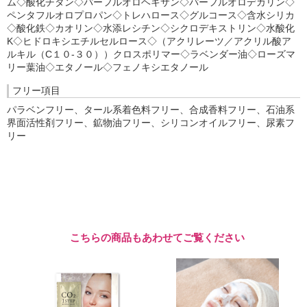
ム◇酸化チタン◇パーフルオロヘキサン◇パーフルオロデカリン◇
ペンタフルオロプロパン◇トレハロース◇グルコース◇含水シリカ
◇酸化鉄◇カオリン◇水添レシチン◇シクロデキストリン◇水酸化
K◇ヒドロキシエチルセルロース◇（アクリレーツ／アクリル酸ア
ルキル（C１０-３０））クロスポリマー◇ラベンダー油◇ローズマ
リー葉油◇エタノール◇フェノキシエタノール
フリー項目
パラベンフリー、タール系着色料フリー、合成香料フリー、石油系
界面活性剤フリー、鉱物油フリー、シリコンオイルフリー、尿素フ
リー
こちらの商品もあわせてご覧ください