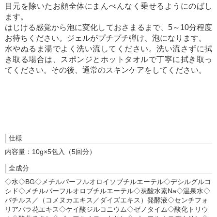
目元を除いたお顔全体にまんべんなく乗せるようにのばし
ます。
はじける感覚から泡に変化しておさまるまで、5～10分程度
お待ちください。ジェルがプチプチ弾け、泡になります。
水やぬるま湯でよく洗い流してください。洗い流さずに拭
き取る場合は、スポンジとホットタオルで丁寧に拭き取っ
てください。その後、通常のスキンケアをしてください。
仕様
内容量：10g×5包入（5回分）
全成分
◇水◇BG◇メチルパーフルオロイソブチルエーテル◇デシルグルコ
シド◇メチルパーフルオロブチルエーテル◇炭酸水素Na◇温泉水◇
バチルス／（コメヌカエキス／ダイズエキス）発酵液◇センチフォ
リアバラ花エキス◇ケイ酸ジルコニウム◇ゼノタイム◇酸化トリウ