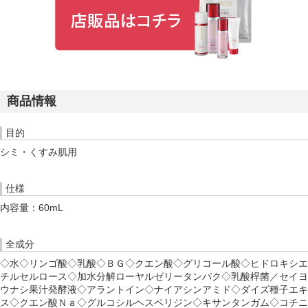
商品情報
目的
シミ・くすみ肌用
仕様
内容量：60mL
全成分
◇水◇リンゴ酸◇乳酸◇ＢＧ◇クエン酸◇グリコール酸◇ヒドロキシエ
チルセルロース◇加水分解ローヤルゼリータンパク◇乳酸桿菌／セイヨ
ウナシ果汁発酵液◇アラントイン◇ナイアシンアミド◇ダイズ種子エキ
ス◇クエン酸Ｎａ◇グルコシルヘスペリジン◇キサンタンガム◇コチニ