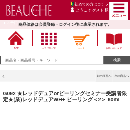
初めての方は
コチラ
ようこそ ゲスト 様
エステ用品卸売サイト
商品価格は会員登録・ログイン後に表示されます。
TOP
カテゴリ一覧
カート
お買い物ガイド
前の商品へ
次の商品へ
G092 ★レッドデュアorピーリングセミナー受講者限
定★(業)レッドデュアWH+ ピーリング＜2＞ 60mL