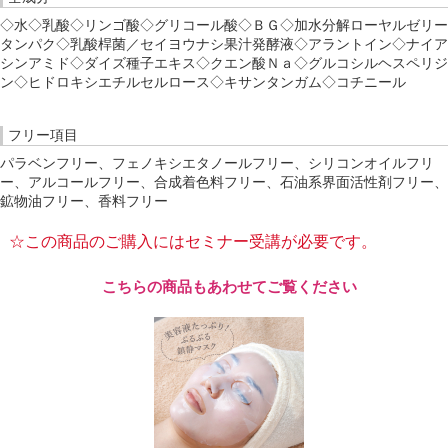
◇水◇乳酸◇リンゴ酸◇グリコール酸◇ＢＧ◇加水分解ローヤルゼリー
タンパク◇乳酸桿菌／セイヨウナシ果汁発酵液◇アラントイン◇ナイア
シンアミド◇ダイズ種子エキス◇クエン酸Ｎａ◇グルコシルヘスペリジ
ン◇ヒドロキシエチルセルロース◇キサンタンガム◇コチニール
フリー項目
パラベンフリー、フェノキシエタノールフリー、シリコンオイルフリ
ー、アルコールフリー、合成着色料フリー、石油系界面活性剤フリー、
鉱物油フリー、香料フリー
☆この商品のご購入にはセミナー受講が必要です。
こちらの商品もあわせてご覧ください