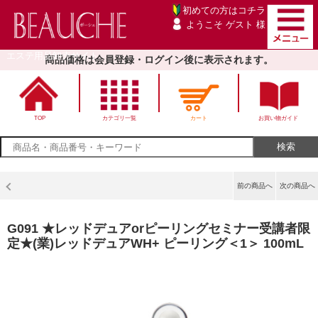
初めての方は
コチラ
ようこそ ゲスト 様
エステ用品卸売サイト
商品価格は会員登録・ログイン後に表示されます。
TOP
カテゴリ一覧
カート
お買い物ガイド
前の商品へ
次の商品へ
G091 ★レッドデュアorピーリングセミナー受講者限
定★(業)レッドデュアWH+ ピーリング＜1＞ 100mL