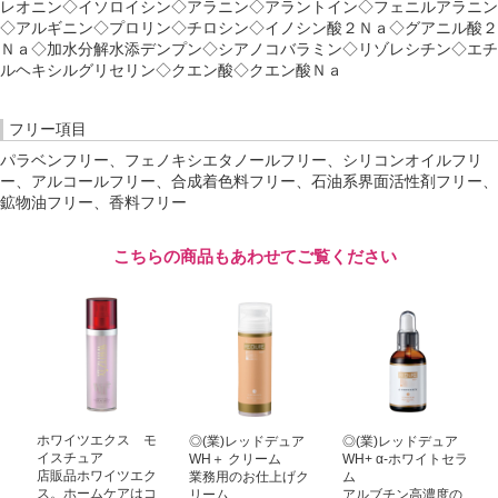
レオニン◇イソロイシン◇アラニン◇アラントイン◇フェニルアラニン
◇アルギニン◇プロリン◇チロシン◇イノシン酸２Ｎａ◇グアニル酸２
Ｎａ◇加水分解水添デンプン◇シアノコバラミン◇リゾレシチン◇エチ
ルヘキシルグリセリン◇クエン酸◇クエン酸Ｎａ
フリー項目
パラベンフリー、フェノキシエタノールフリー、シリコンオイルフリ
ー、アルコールフリー、合成着色料フリー、石油系界面活性剤フリー、
鉱物油フリー、香料フリー
こちらの商品もあわせてご覧ください
ホワイツエクス モ
◎(業)レッドデュア
◎(業)レッドデュア
イスチュア
WH＋ クリーム
WH+ α-ホワイトセラ
店販品ホワイツエク
業務用のお仕上げク
ム
ス。ホームケアはコ
リーム
アルブチン高濃度の