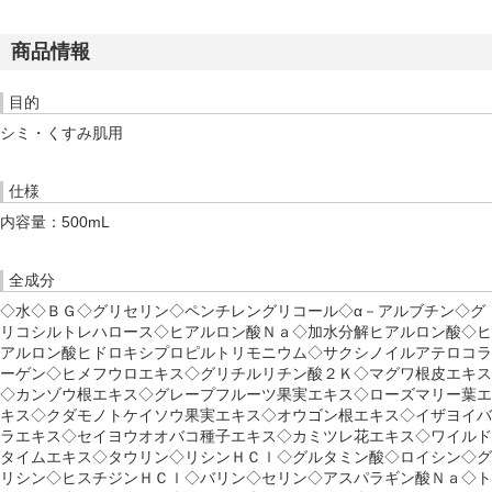
商品情報
目的
シミ・くすみ肌用
仕様
内容量：500mL
全成分
◇水◇ＢＧ◇グリセリン◇ペンチレングリコール◇α－アルブチン◇グ
リコシルトレハロース◇ヒアルロン酸Ｎａ◇加水分解ヒアルロン酸◇ヒ
アルロン酸ヒドロキシプロピルトリモニウム◇サクシノイルアテロコラ
ーゲン◇ヒメフウロエキス◇グリチルリチン酸２Ｋ◇マグワ根皮エキス
◇カンゾウ根エキス◇グレープフルーツ果実エキス◇ローズマリー葉エ
キス◇クダモノトケイソウ果実エキス◇オウゴン根エキス◇イザヨイバ
ラエキス◇セイヨウオオバコ種子エキス◇カミツレ花エキス◇ワイルド
タイムエキス◇タウリン◇リシンＨＣｌ◇グルタミン酸◇ロイシン◇グ
リシン◇ヒスチジンＨＣｌ◇バリン◇セリン◇アスパラギン酸Ｎａ◇ト