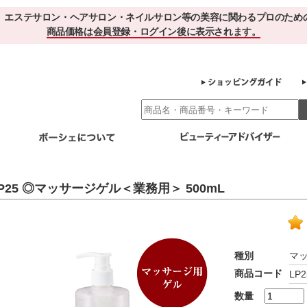
、エステサロン・ヘアサロン・ネイルサロン等の美容に関わるプロのため
商品価格は会員登録・ログイン後に表示されます。
別エステ商材
ホームケア
EBでお得＆便利
ゲル化粧品のこだわり
ご利用サロ
P25 ◎マッサージゲル＜業務用＞ 500mL
スキンケア
エイジング
クレンジング・角質除去
化粧水
美容液
ヘアケア＆ボディケア
・保湿
その他
ヘアケア
ボディケア
種別
マ
健康食品
商品コード
LP2
サプリメント
ドリンク
スムージー
お茶
数量
その他