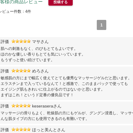
客様の商品レビュー
投稿する
レビュー件数：
4
件
1
評価
マサさん
肌への刺激もなく、のびもとてもよいです。
ほのかな優しい香りもとても気にいっています。
もうずっと使い続けています。
評価
めろさん
敏感肌の方にまで幅広く使えてとても優秀なマッサージゲルだと思います。
エラスチンまで入っているなんて！と感激で、このままパックで使っても
エイジング肌もきれいに仕上がるのではないかと思います。
まずはこれ！というド定番の優良品です！
評価
keseraseraさん
マッサージの滑りもよく、乾燥肌の方にもゲルが、グングン浸透し、マッサ
んな肌タイプの方にも使用できるのも有難いです。
評価
ほっと美んとさん