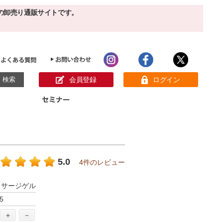
の卸売り通販サイトです。
会員登録
ログイン
目的別ホームケア
ン様の声
パック
クリーム
ベーシックスキンケア
美白
敏感肌
5.0
4件のレビュー
アンチエイジング
肌別美容原液
スペシャルケア
アロマオイル
ッサージゲル
オーガニック
ヘア＆ボディケア
5
メイク品
健康食品
サンプル
＋
－