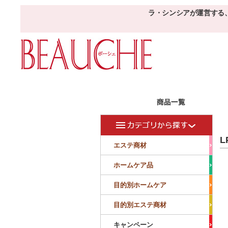
ラ・シンシアが運営する
エステ商材
目的
ボーシェW
L
フェイシャル
フェイシャル
エステ商材
クレンジング・角質除去
美容液
美白
小顔・痩顔
ホームケア品
マッサージ
パック
仕上げ
ニキビケア
敏感
目的別ホームケア
ボディ
ボディ
ボディ
ボディメイキング
目的別エステ商材
サロンアイテム
サンプル
キャンペーン
美容機器
消耗品
サンプル