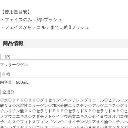
【使用量目安】
・フェイスのみ…約5プッシュ
・フェイスからデコルテまで…約8プッシュ
商品情報
目的
マッサージゲル
仕様
内容量：500mL
全成分
◇水◇ＤＰＧ◇ＢＧ◇グリセリン◇ペンチレングリコール◇ヒアルロン
酸Ｎａ◇水溶性コラーゲン◇加水分解エラスチン◇アルゲエキス◇グリ
チルリチン酸２Ｋ◇セラミドＥＯＰ◇セラミドＮＰ◇セラミドＡＰ◇ヒ
メフウロエキス◇クダモノトケイソウ果実エキス◇セイヨウオオバコ種
子エキス◇フィトスフィンゴシン◇ニオイテンジクアオイ油◇エチルヘ
キシルグリセリン◇コレステロール◇アルムＫ◇ＡＭＰ◇キサンタンガ