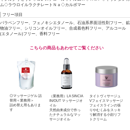
ム◇ラウロイルラクチレートＮａ◇カルボマー
フリー項目
パラベンフリー、フェノキシエタノール、石油系界面活性剤フリー、鉱
物油フリー、シリコンオイルフリー、合成着色料フリー、アルコール
(エタノール)フリー、香料フリー
こちらの商品もあわせてご覧ください
◎マッサージゲル 詰
（業務用）LA SINCIA
タイトヴィサージュ
替用＜業務用＞
IN/OUT マッサージオ
Vフェイスマッサージ
詰め替え用もありま
イル
フェイスラインの張
す
天然由来成分で作っ
りやむくみをスッキ
たナチュラルなマッ
リ解消する小顔リフ
サージオイル
トクリーム