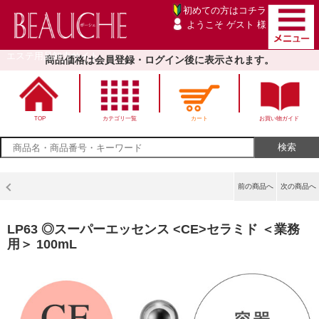
初めての方は
コチラ
ようこそ ゲスト 様
エステ用品卸売サイト
商品価格は会員登録・ログイン後に表示されます。
TOP
カテゴリ一覧
カート
お買い物ガイド
前の商品へ
次の商品へ
LP63 ◎スーパーエッセンス <CE>セラミド ＜業務
用＞ 100mL