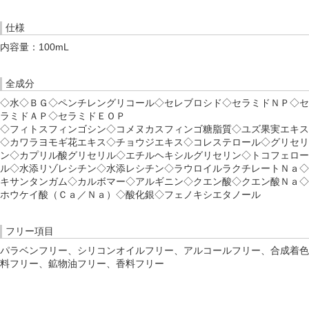
仕様
内容量：100mL
全成分
◇水◇ＢＧ◇ペンチレングリコール◇セレブロシド◇セラミドＮＰ◇セ
ラミドＡＰ◇セラミドＥＯＰ
◇フィトスフィンゴシン◇コメヌカスフィンゴ糖脂質◇ユズ果実エキス
◇カワラヨモギ花エキス◇チョウジエキス◇コレステロール◇グリセリ
ン◇カプリル酸グリセリル◇エチルヘキシルグリセリン◇トコフェロー
ル◇水添リゾレシチン◇水添レシチン◇ラウロイルラクチレートＮａ◇
キサンタンガム◇カルボマー◇アルギニン◇クエン酸◇クエン酸Ｎａ◇
ホウケイ酸（Ｃａ／Ｎａ）◇酸化銀◇フェノキシエタノール
フリー項目
パラベンフリー、シリコンオイルフリー、アルコールフリー、合成着色
料フリー、鉱物油フリー、香料フリー