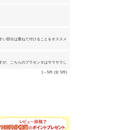
す​い​部​分​は​重​ね​て​付​け​る​こ​と​を​オ​ス​ス​メ​
すが、こちらのプラセンタはサラサラし
1～5件 (全 5件)