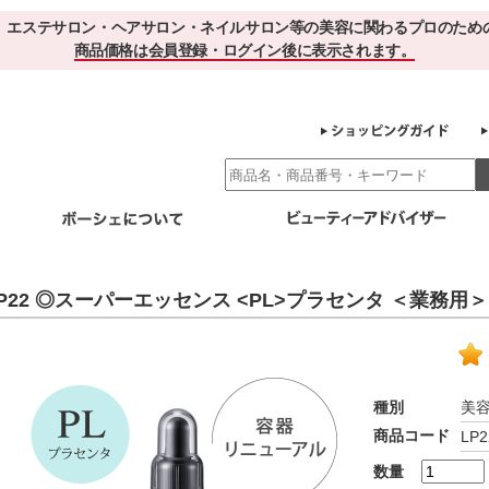
、エステサロン・ヘアサロン・ネイルサロン等の美容に関わるプロのため
商品価格は会員登録・ログイン後に表示されます。
別エステ商材
ホームケア
EBでお得＆便利
ゲル化粧品のこだわり
ご利用サロ
P22 ◎スーパーエッセンス <PL>プラセンタ ＜業務用＞ 
スキンケア
エイジング
クレンジング・角質除去
化粧水
美容液
ヘアケア＆ボディケア
・保湿
その他
ヘアケア
ボディケア
種別
美
健康食品
商品コード
LP2
サプリメント
ドリンク
スムージー
お茶
数量
その他