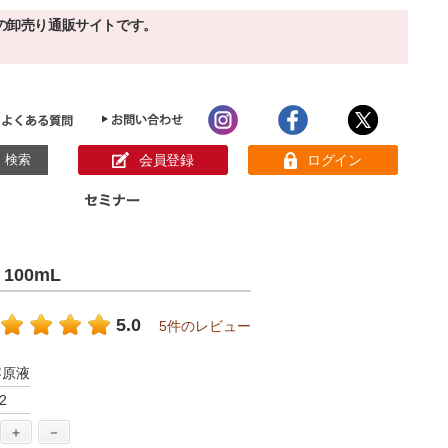
の卸売り通販サイトです。
会員登録
ログイン
目的別ホームケア
ン様の声
100mL
パック
クリーム
ベーシックスキンケア
美白
敏感肌
5.0
5件のレビュー
アンチエイジング
肌別美容原液
スペシャルケア
アロマオイル
容原液
オーガニック
ヘア＆ボディケア
2
メイク品
健康食品
サンプル
＋
－