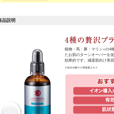
商品説明
植物・馬・豚・マリン
の4
※
たお肌のターンオーバーを
効果的です。減退肌向け美
※加水分解サケ卵巣膜エキス