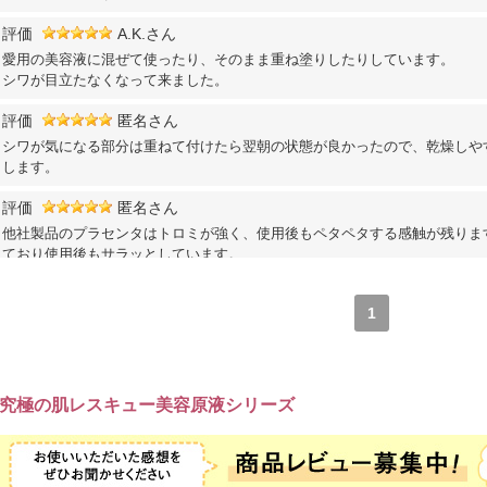
評価
A.K.さん
愛用の美容液に混ぜて使ったり、そのまま重ね塗りしたりしています。
シワが目立たなくなって来ました。
評価
匿名さん
シ​ワ​が​気​に​な​る​部​分​は​重​ね​て​付​け​た​ら​翌​朝​の​状​態​が​良​か​っ​た​の​で​、​乾​燥​し​や​
し​ま​す​。
評価
匿名さん
他社製品のプラセンタはトロミが強く、使用後もペタペタする感触が残りま
ており使用後もサラッとしています。
翌朝はお肌がしっとりとしていて、とても使いやすいと思います。
1
究極の肌レスキュー美容原液シリーズ