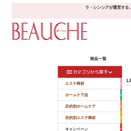
ラ・シンシアが運営する
エステ商材
目的
ボーシェW
L
フェイシャル
フェイシャル
エステ商材
クレンジング・角質除去
美容液
美白
小顔・痩顔
ホームケア品
マッサージ
パック
仕上げ
ニキビケア
敏感
目的別ホームケア
ボディ
ボディ
ボディ
ボディメイキング
目的別エステ商材
サロンアイテム
サンプル
キャンペーン
美容機器
消耗品
サンプル