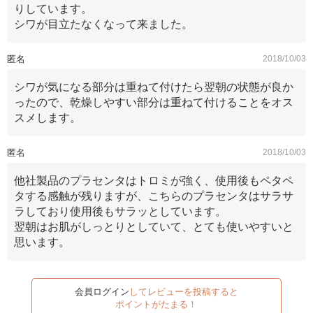
りしています。
シワが目立たなくなって来ました。
匿名
2018/10/03
シ​ワ​が​気​に​な​る​部​分​は​重​ね​て​付​け​た​ら​翌​朝​の​状​態​が​良​か​
っ​た​の​で​、​乾​燥​し​や​す​い​部​分​は​重​ね​て​付​け​る​こ​と​を​オ​ス​
ス​メ​し​ま​す​。
匿名
2018/10/03
他社製品のプラセンタはトロミが強く、使用後もペタペ
タする感触が残りますが、こちらのプラセンタはサラサ
ラしており使用後もサラッとしています。
翌朝はお肌がしっとりとしていて、とても使いやすいと
思います。
会員ログイン
してレビューを投稿すると
ポイントがたまる！