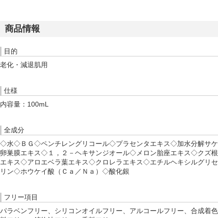
商品情報
目的
老化・減退肌用
仕様
内容量：100mL
全成分
◇水◇ＢＧ◇ペンチレングリコール◇プラセンタエキス◇加水分解サケ
卵巣膜エキス◇１，２－ヘキサンジオール◇メロン胎座エキス◇クズ根
エキス◇アロエベラ葉エキス◇クロレラエキス◇エチルヘキシルグリセ
リン◇ホウケイ酸（Ｃａ／Ｎａ）◇酸化銀
フリー項目
パラベンフリー、シリコンオイルフリー、アルコールフリー、合成着色