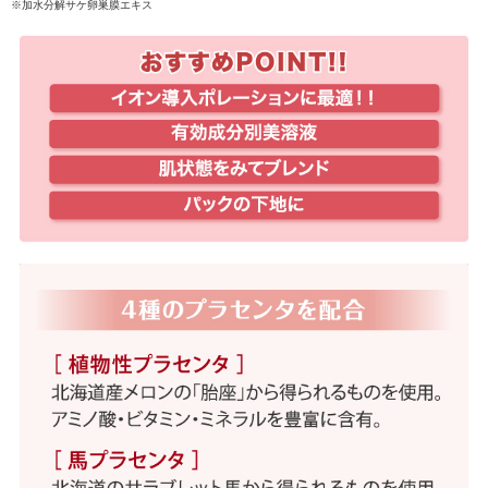
※加水分解サケ卵巣膜エキス