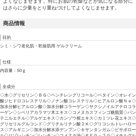
よくなじませます。特にお肌の乾燥などが気になる部分に
はさらに少量をとり重ねづけしてよくなじませます。
商品情報
目的
シミ・シワ老化肌・乾燥肌用 ゲルクリーム
仕様
内容量：50ｇ
全成分
◇水◇グリセリン◇ＢＧ◇ペンチレングリコール◇ベタイン◇オレイン
酸ジヒドロコレステリル◇ノナン酸コレステリル◇ヒアルロン酸Ｎａ◇
加水分解ヒアルロン酸◇加水分解コラーゲン◇サクシノイルアテロコラ
ーゲン◇シベリアカラマツ木エキス◇コメヌカスフィンゴ糖脂質◇パン
テニルエチル◇アルゲエキス◇カンゾウ根エキス◇カミツレ花エキス◇
グリセリルグルコシド◇グリチルリチン酸２Ｋ◇グリコシルトレハロー
ス◇アルギニン◇加水分解水添デンプン◇キサンタンガム◇ビサボロー
ル◇リゾレシチン◇レシチン◇コメヌカ油◇ＰＥＧ－２０◇メチルグル