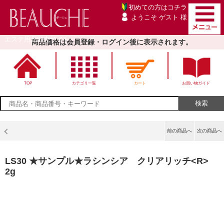
初めての方は
コチラ
ようこそ ゲスト 様
エステ用品卸売サイト
商品価格は会員登録・ログイン後に表示されます。
TOP
カテゴリ一覧
カート
お買い物ガイド
前の商品へ
次の商品へ
LS30 ★サンプル★ラシンシア クリアリッチ<R>
2g