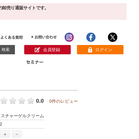
の卸売り通販サイトです。
会員登録
ログイン
目的別ホームケア
ン様の声
パック
クリーム
ベーシックスキンケア
美白
敏感肌
0.0
0件のレビュー
アンチエイジング
肌別美容原液
スペシャルケア
アロマオイル
イスチャーゲルクリーム
オーガニック
ヘア＆ボディケア
2
メイク品
健康食品
サンプル
＋
－