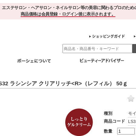
、エステサロン・ヘアサロン・ネイルサロン等の美容に関わるプロのため
商品価格は会員登録・ログイン後に表示されます。
別エステ商材
ホームケア
EBでお得＆便利
ゲル化粧品のこだわり
ご利用サロ
S32 ラシンシア クリアリッチ<R>（レフィル） 50ｇ
スキンケア
エイジング
クレンジング・角質除去
化粧水
美容液
ヘアケア＆ボディケア
・保湿
その他
ヘアケア
ボディケア
種別
モ
健康食品
商品コード
LS3
サプリメント
ドリンク
スムージー
お茶
数量
その他