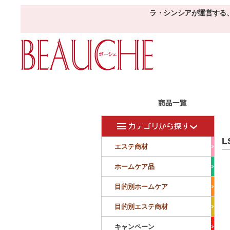
ラ・シンシアが運営する
エステ商材
目的
ボーシェW
L
フェイシャル
フェイシャル
エステ商材
クレンジング・角質除去
美容液
美白
小顔・痩顔
ホームケア品
マッサージ
パック
仕上げ
ニキビケア
敏感
目的別ホームケア
ボディ
ボディ
ボディ
ボディメイキング
目的別エステ商材
サロンアイテム
サンプル
キャンペーン
美容機器
消耗品
サンプル