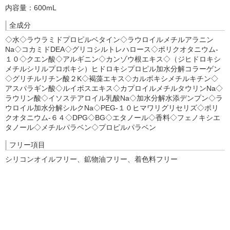
内容量：600mL
全成分
◇水◇ラウラミドプロピルベタイン◇ラウロイルメチルアラニン
Na◇コカミドDEA◇グリコシルトレハロース◇ポリクオタニウム-
１０◇クエン酸◇アルギニン◇カンゾウ根エキス◇（ジヒドロキシ
メチルシリルプロポキシ）ヒドロキシプロピル加水分解コラーゲン
◇グリチルリチン酸２K◇褐藻エキス◇カルボキシメチルキチン◇
アスパラギン酸◇ルイボスエキス◇カプロイルメチルタウリンNa◇
ラウリン酸◇イソステアロイル乳酸Na◇加水分解水添デンプン◇ラ
ウロイル加水分解シルクNa◇PEG-１０ヒマワリグリセリズ◇ポリ
クオタニウム-６４◇DPG◇BG◇エタノール◇香料◇フェノキシエ
タノール◇メチルパラベン◇プロピルパラベン
フリー項目
シリコンオイルフリー、鉱物油フリー、着色料フリー