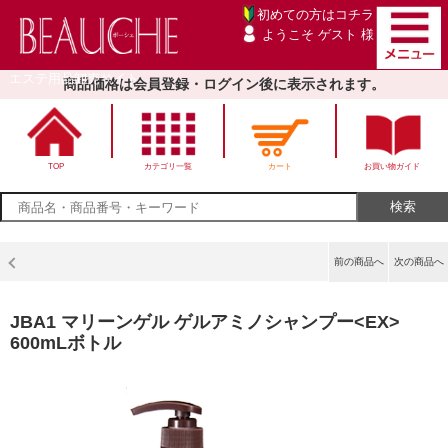
初めての方は
コチラ
ようこそ ゲスト 様
エステ用品卸売サイト
商品価格は会員登録・ログイン後に表示されます。
TOP
カテゴリ一覧
カート
お買い物ガイド
前の商品へ
次の商品へ
JBA1 マリーンゲル ゲルアミノシャンプー<EX>
600mLボトル