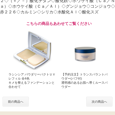
２◇（＋／－）酸化チタン◇酸化鉄◇ホウケイ酸（Ｃａ／Ｎ
ａ）◇ホウケイ酸（Ｃａ／Ａｌ）◇グンジョウ◇コンジョウ◇
赤２２６◇カルミン◇シリカ◇水酸化Ａｌ◇酸化スズ
こちらの商品もあわせてご覧ください
ラシンシア パウダリーパクトＵＶ
【予約注文】トランスパラントパ
レフィル 全4色
ウダー(パフ付)
キメを整えるファンデーションと
透明感のあるお肌へ導くルースパ
合わせて
ウダー
前の商品へ
次の商品へ