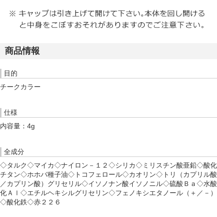
商品情報
目的
チークカラー
仕様
内容量：4g
全成分
◇タルク◇マイカ◇ナイロン－１２◇シリカ◇ミリスチン酸亜鉛◇酸化
チタン◇ホホバ種子油◇トコフェロール◇カオリン◇トリ（カプリル酸
／カプリン酸）グリセリル◇イソノナン酸イソノニル◇硫酸Ｂａ◇水酸
化Ａｌ◇エチルヘキシルグリセリン◇フェノキシエタノール（＋／－）
◇酸化鉄◇赤２２６