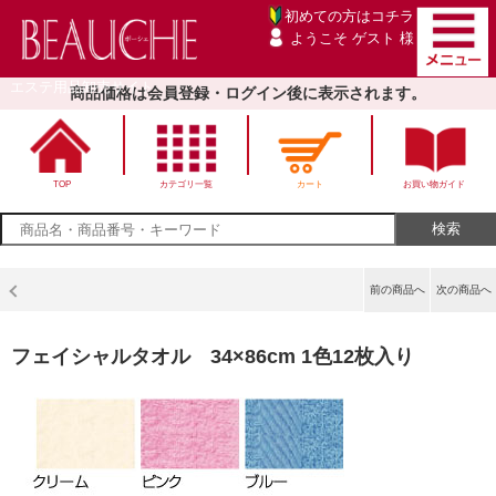
初めての方は
コチラ
ようこそ ゲスト 様
エステ用品卸売サイト
商品価格は会員登録・ログイン後に表示されます。
TOP
カテゴリ一覧
カート
お買い物ガイド
前の商品へ
次の商品へ
フェイシャルタオル 34×86cm 1色12枚入り