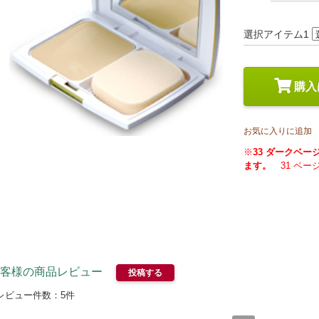
スペシャルケア
メイク
トライアルセット
選択アイテム1
購入
お気に入りに追加
※
33 ダークベ
ます。
31 ベ
客様の商品レビュー
投稿する
レビュー件数：
5
件