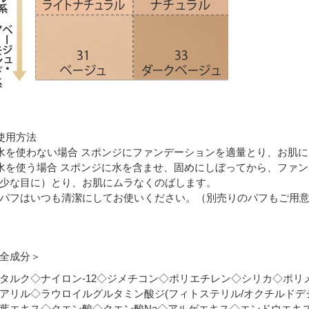
使用方法
水を使わない場合 スポンジにファンデーションを適量とり、お肌
水を使う場合 スポンジに水を含ませ、固めにしぼってから、ファ
少な目に）とり、お肌にムラなくのばします。
パフはいつも清潔にしてお使いください。（別売りのパフもご用意
＜全成分＞
タルク◇ナイロン-12◇ジメチコン◇ポリエチレン◇シリカ◇ポ
アリル◇ラウロイルグルタミン酸ジ(フィトステリル/オクチルドデ
葉エキス◇クエン酸◇クエン酸Na◇アルゲエキス◇エンドウエキ