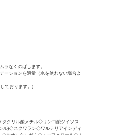
にムラなくのばします。
ンデーションを適量（水を使わない場合よ
しております。)
リメタクリル酸メチル◇リンゴ酸ジイソス
シル)◇スクワラン◇ワルテリアインディ
ス◇キサンタンガム◇トコフェロール◇ト