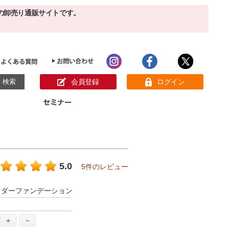
の卸売り通販サイトです。
会員登録
ログイン
目的別ホームケア
ン様の声
パック
クリーム
ベーシックスキンケア
美白
敏感肌
5.0
5件のレビュー
アンチエイジング
肌別美容原液
スペシャルケア
アロマオイル
ウダーファンデーション
オーガニック
ヘア＆ボディケア
メイク品
健康食品
サンプル
＋
－