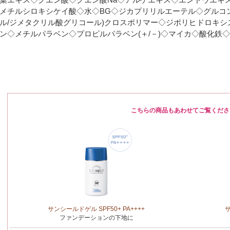
メチルシロキシケイ酸◇水◇BG◇ジカプリリルエーテル◇グルコン
ル/ジメタクリル酸グリコール)クロスポリマー◇ジポリヒドロキシ
ン◇メチルパラベン◇プロピルパラベン(＋/－)◇マイカ◇酸化鉄
こちらの商品もあわせてご覧くださ
サンシールドゲル SPF50+ PA++++
サ
ファンデーションの下地に