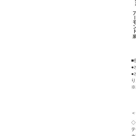
■
●
●
り
※
◇
テ
カ