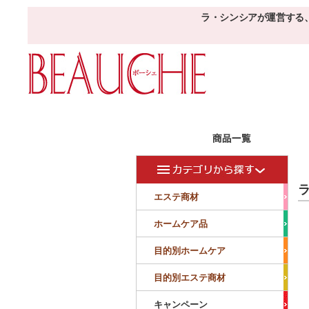
ラ・シンシアが運営する
エステ商材
目的
ボーシェW
ラ
フェイシャル
フェイシャル
エステ商材
クレンジング・角質除去
美容液
美白
小顔・痩顔
ホームケア品
マッサージ
パック
仕上げ
ニキビケア
敏感
目的別ホームケア
ボディ
ボディ
ボディ
ボディメイキング
目的別エステ商材
サロンアイテム
サンプル
キャンペーン
美容機器
消耗品
サンプル