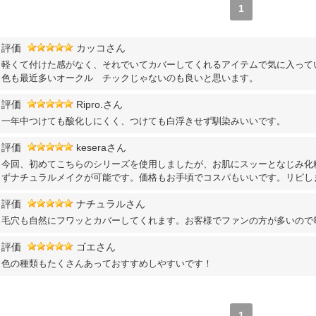
1
評価
カッコさん
軽くて付けた感がなく、それでいてカバーしてくれるアイテムで気に入って
色も最近多いオークル チックじゃないのも良いと思います。
評価
Ripro.さん
一年中つけても酸化しにくく、つけても白浮きせず馴染みいいです。
評価
keseraさん
今回、初めてこちらのシリーズを使用しましたが、お肌にスッーとなじみ化
ずナチュラルメイクが可能です。価格もお手頃でコスパもいいです。リピし
評価
ナチュラルさん
毛穴も自然にフワッとカバーしてくれます。お客様でファンの方が多いので
評価
ゴエさん
色の種類もたくさんあっておすすめしやすいです！
1