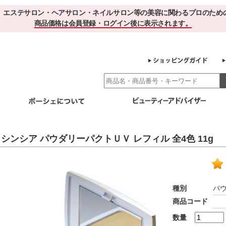
、エステサロン・ヘアサロン・ネイルサロン等の美容に関わるプロのため
商品価格は会員登録・ログイン後に表示されます。
別エステ商材
ホームケア
EBでお得＆便利
ゲル化粧品のこだわり
ご利用サロ
シンシア パウダリーパクトＵＶ レフィル 全4色 11g
スキンケア
エイジング
クレンジング・角質除去
化粧水
美容液
ヘアケア＆ボディケア
・保湿
その他
ヘアケア
ボディケア
種別
パ
健康食品
商品コード
サプリメント
ドリンク
スムージー
お茶
数量
その他