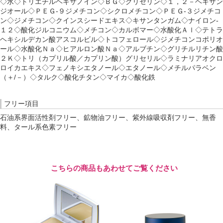
◇水◇トリエチルヘキサノイン◇ＢＧ◇グリセリン◇１，２－ヘキサン
ジオール◇ＰＥＧ-９ジメチコン◇シクロメチコン◇ＰＥＧ-３ジメチコ
ン◇ジメチコン◇クインスシードエキス◇キサンタンガム◇ナイロン-
１２◇酸化ジルコニウム◇メチコン◇カルボマー◇水酸化Ａｌ◇テトラ
ヘキシルデカン酸アスコルビル◇トコフェロール◇ジメチコンコポリオ
ール◇水酸化Ｎａ◇ヒアルロン酸Ｎａ◇アルブチン◇グリチルリチン酸
２Ｋ◇トリ（カプリル酸／カプリン酸）グリセリル◇ラミナリアオクロ
ロイカエキス◇フェノキシエタノール◇エタノール◇メチルパラベン
（＋/－）◇タルク◇酸化チタン◇マイカ◇酸化鉄
フリー項目
石油系界面活性剤フリー、鉱物油フリー、紫外線吸収剤フリー、無香
料、タール系色素フリー
こちらの商品もあわせてご覧ください