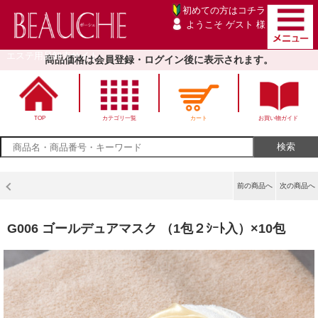
初めての方は
コチラ
ようこそ ゲスト 様
エステ用品卸売サイト
商品価格は会員登録・ログイン後に表示されます。
TOP
カテゴリ一覧
カート
お買い物ガイド
前の商品へ
次の商品へ
G006 ゴールデュアマスク （1包２ｼｰﾄ入）×10包