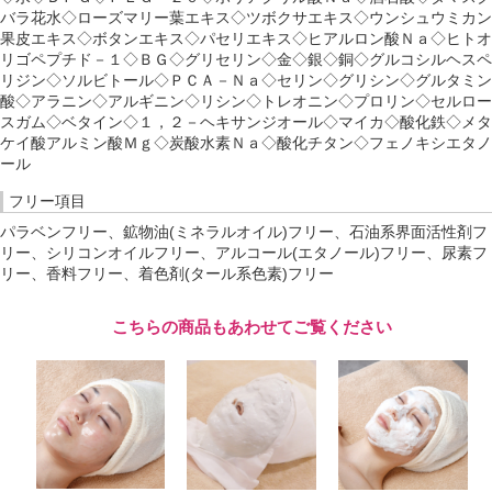
バラ花水◇ローズマリー葉エキス◇ツボクサエキス◇ウンシュウミカン
果皮エキス◇ボタンエキス◇パセリエキス◇ヒアルロン酸Ｎａ◇ヒトオ
リゴペプチド－１◇ＢＧ◇グリセリン◇金◇銀◇銅◇グルコシルヘスペ
リジン◇ソルビトール◇ＰＣＡ－Ｎａ◇セリン◇グリシン◇グルタミン
酸◇アラニン◇アルギニン◇リシン◇トレオニン◇プロリン◇セルロー
スガム◇ベタイン◇１，２－ヘキサンジオール◇マイカ◇酸化鉄◇メタ
ケイ酸アルミン酸Ｍｇ◇炭酸水素Ｎａ◇酸化チタン◇フェノキシエタノ
ール
フリー項目
パラベンフリー、鉱物油(ミネラルオイル)フリー、石油系界面活性剤フ
リー、シリコンオイルフリー、アルコール(エタノール)フリー、尿素フ
リー、香料フリー、着色剤(タール系色素)フリー
こちらの商品もあわせてご覧ください